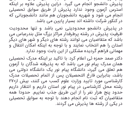
پذیرش دانشجو انجام می گیرد. دراین پذیرش علاوه بر اینکه
استرس آزمون وجود ندارد پذیرش از طریق سوابق تحصیلی
انجام می شود و شهریه دانشجویان هم مانند دانشجویانی که
در کنکور شرکت داشته اند بسیار پایین می باشد.
در پذیرش دانشجو محدودیتی نمی باشد و تنها محدودیت
ظرفیت پذیرش در رشته پرطرفدار مراکز بزرگ مثل بندرعباس می
باشد که متقاضیان می توانند رشته های دیگر و شهر های دیگر
استان را هم انتخاب نمایند و با توجه به اینکه امکان انتقال و
مهمانی فراهم گردیده مشکلی از این بابت وجود ندارد.
دکتر صمد حمزه ئی اعلام کرد: با تاکید بر اینکه مدرک تحصیلی
همان مدرک پیام نور می باشد که به پذیرفته شدگان با آزمون
هم تعلق می گیرد، دانشگاه پیام نور یک دانشگاه دولتی می
باشد، بنابراین فارغ التحصیلان پس از اتمام تحصیلات مدرک
کارشناسی مورد تایید وزارت علوم کسب می کنند، بیش از270
رشته محل کارشناسی در پیام نور استان داریم و انتظار داریم
حدود پنج هزار نفر را از این طریق جذب نماییم. حدودا همه
متقاضیان که ثبت نام انجام دهند با توجه به سوابق تحصیلی
در یکی از رشته ها پذیرش می گردند.