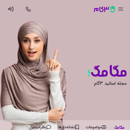
مجله اساتید 3گام
موضوعات
نشانه‌دار‌ها
نظرات من