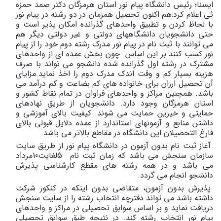
ایسنا؛ رئیس دانشگاه پیام نور استان هرمزگان دکتر صمد حمزه
ئی اعلام کرد:هم اکنون تحصیل همزمان در دو رشته در پیام نور
با لحاظ کردن و تطبیق واحدهای گذرانده امکان پذیر است و
حتی دانشجویان دانشگاههای دولتی و غیر دولتی دیگر هم
می توانند با ثبت نام در پیام نور مدرک رشته دوم خود را از پیام
نور کسب کنند بر این اساس چون بخش عمده ای از واحدهای
مشترک در رشته اول گذرانده شده دانشجو می تواند با صرف
هزینه بسیار کم و وقت اندک مدرک دوم را اخذ نماید.مزایای
آن تحصیل ارزان برای خانواده های کم بضاعت و کم درآمد می
باشد. همچنین مراکز و واحدهای فراوان در تمام نقاط کشور و
استان هرمزگان وجود دارد. دانشجویان از طریق نهادهای
حمایتی و خیرین حمایت می شوند. کیفیت بالای آموزشی و
داشتن منابع و آزمونهای استاندارد از عمده دلایل قبولی بالای
فارغ التحصیلان این دانشگاه در مقاطع بالاتر می باشد.
آغاز ثبت نام بدون آزمون در دانشگاه پیام نور از طریق سایت
سازمان سنجش می باشد که زمان ثبت نام 5لغایت10مرداد
می باشد و در همه رشته های مقطع کارشناسی پذیرش
دانشجو انجام می گردد.
پذیرش بدون آزمون، متقاضی بدون اینکه در کنکور شرکت
داشته باشد می تواند دفترچه انتخاب رشته را از سایت سنجش
دریافت نماید و بر اساس سوابق تحصیلی در مراکز و واحدهای
پیام نور انتخاب رشته کند. در نتیجه طبق سوابق تحصیلی