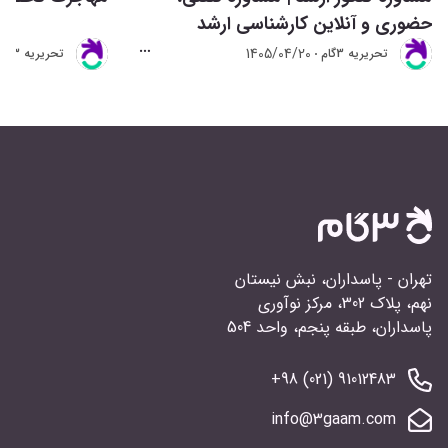
حضوری و آنلاین کارشناسی ارشد
1405/04/20
تحريريه 3گام
تحريريه 3گام
تهران - پاسداران، نبش نیستان
نهم، پلاک 302، مرکز نوآوری
پاسداران، طبقه پنجم، واحد 504
91012483 (021) 98+
info@3gaam.com