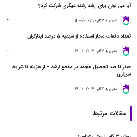
آیا می توان برای ارشد رشته دیگری شرکت کرد؟
1400/09/29
تحريريه 3گام
تعداد دفعات مجاز استفاده از سهمیه 5 درصد ایثارگران
1401/07/04
تحريريه 3گام
صفر تا صد تحصیل مجدد در مقطع ارشد – از هزینه تا شرایط
سربازی
1401/07/04
تحريريه 3گام
مقالات مرتبط
روش 3 گام را بهتر بشناسید