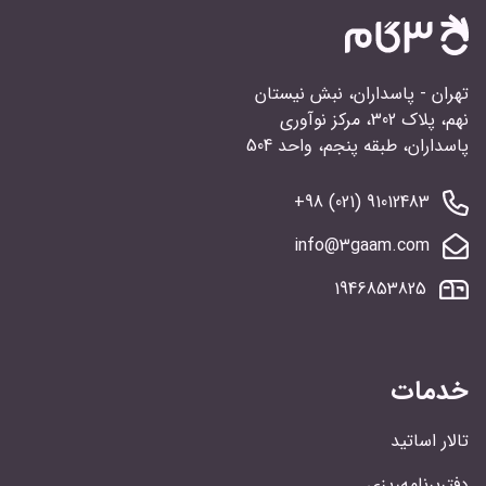
تهران - پاسداران، نبش نیستان
نهم، پلاک 302، مرکز نوآوری
پاسداران، طبقه پنجم، واحد 504
91012483 (021) 98+
info@3gaam.com
1946853825
خدمات
تالار اساتید
دفتربرنامه‌ریزی