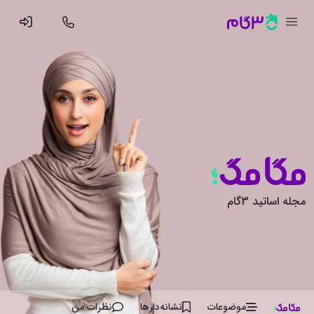
مجله اساتید 3گام
موضوعات
نشانه‌دار‌ها
نظرات من