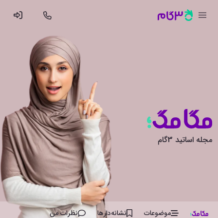
مجله اساتید 3گام
موضوعات
نشانه‌دار‌ها
نظرات من