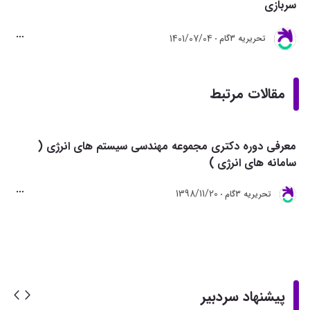
سربازی
1401/07/04
تحريريه 3گام
مقالات مرتبط
معرفی دوره دکتری مجموعه مهندسی سیستم های انرژی (
سامانه های انرژی )
1398/11/20
تحريريه 3گام
پیشنهاد سردبیر