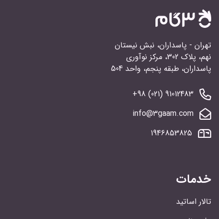
تهران - پاسداران، نبش نیستان
نهم، پلاک 302، مرکز نوآوری
پاسداران، طبقه پنجم، واحد 504
91012483 (021) 98+
info@3gaam.com
1946853825
خدمات
تالار اساتید