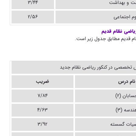
ت و بهداشت
3/44
وم اجتماعی
2/56
یاضی نظام قدیم
م قدیم مطابق جدول زیر است.
تخصصی در کنکور ریاضی نظام جدید
نام درس
ضریب
سابان (2)
7/84
ندسه (3)
4/63
ضیات گسسته
3/92