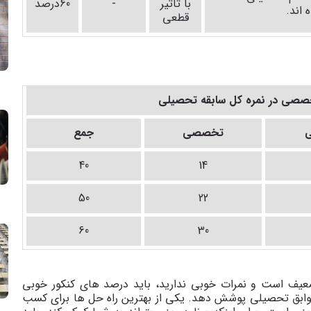
با تاثیر
-
60درصد
 اند.
قطعی
صی در نمره کل سابقه تحصیلی
ی
تخصصی
جمع
40
14
50
22
60
30
ضعیف است و نمرات خوبی ندارید، باید درصد های کنکور خوبی
وابق تحصیلی پوشش دهد. یکی از بهترین راه حل ها برای کسب