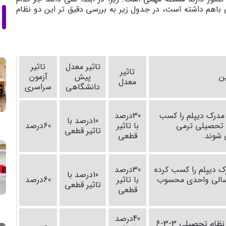
باهم داشته است، در جدول زیر به بررسی دقیق تر این دو نظام
تاثیر معدل
تاثیر
تاثیر
ن
پیش
آزمون
معدل
دانشگاهی
سراسری
مدرک دیپلم را کسب
30درصد
10درصد با
تحصیلی
ترمی
با تاثیر
60درصد
تاثیر قطعی
شوند.
قطعی
 که بین سال 91تا97 مدرک دیپلم را کسب کرده
30درصد
10درصد با
الی واحدی
محسوب
با تاثیر
60درصد
تاثیر قطعی
قطعی
40درصد
داوطلبانی که از سال 98 به بعد در نظام تحصیلی 3-3-6