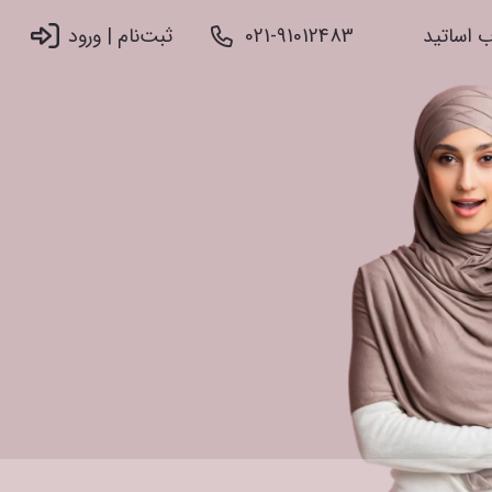
 اساتید
021-91012483
ثبت‌نام |‌ ورود