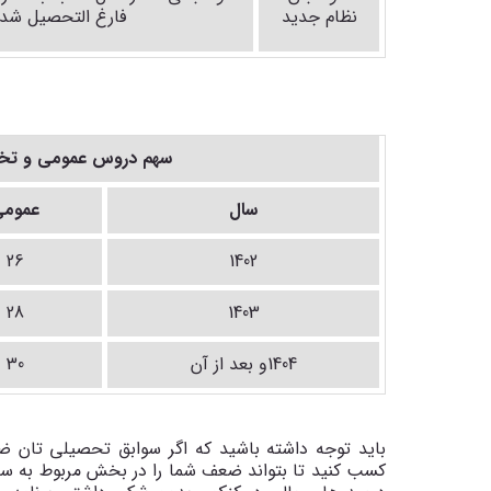
نظام جدید
فارغ التحصیل شده
سهم دروس عمومی و تخص
سال
عموم
26
1402
28
1403
1404و بعد از آن
30
باید توجه داشته باشید که اگر سوابق تحصیلی تان 
کسب کنید تا بتواند ضعف شما را در بخش مربوط به س