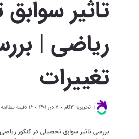
تاثیر سوابق 
ریاضی | برر
تغییرات
تحريريه 3گام
7 دی 1401
16
دقیقه مطالعه
بررسی تاثیر سوابق تحصیلی در کنکور ریاضی 