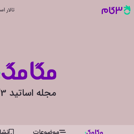
تالار اس
مجله اساتید 3گام
موضوعات
نشان