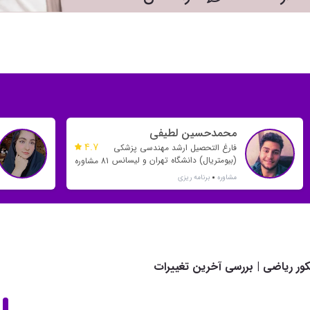
محمدحسین لطیفی
4.7
فارغ التحصیل ارشد مهندسی پزشکی
(بیومتریال) دانشگاه تهران و لیسانس
81 مشاوره
مهندسی پلیمر دانشگاه صنعتی
مشاوره
برنامه ریزی
امیرکبیر
کور ریاضی | بررسی آخرین تغییرات