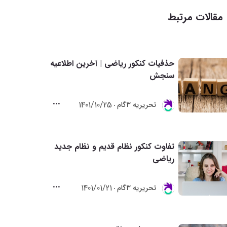
مقالات مرتبط
حذفیات کنکور ریاضی | آخرین اطلاعیه
سنجش
1401/10/25
تحريريه 3گام
تفاوت کنکور نظام قدیم و نظام جدید
ریاضی
1401/01/21
تحريريه 3گام