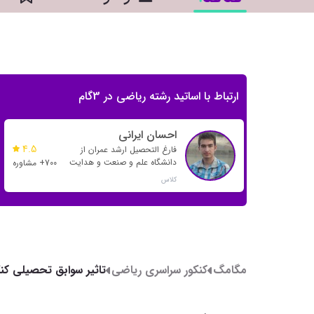
ارتباط با اساتید رشته ریاضی در 3گام
احسان ایرانی
4.5
فارغ التحصیل ارشد عمران از
دانشگاه علم و صنعت و هدایت
700+ مشاوره
بسیاری از رتبه های تک رقمی و
کلاس
دو رقمی
مگامگ
کنکور سراسری ریاضی
تاثیر سوابق تحصیلی کن