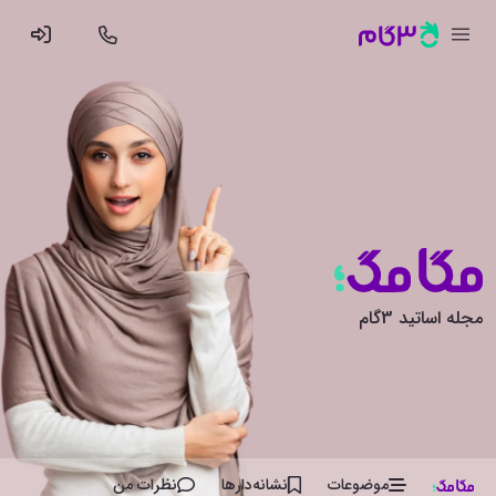
مجله اساتید 3گام
موضوعات
نشانه‌دار‌ها
نظرات من