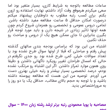
ساعات مطالعه باتوجه به شرایط کاری، بسیار متغیر بود اما
سعی میکردم هرموقع وقت آزاد داشتم، نهایت استفاده رو ازون
بکنم. برای کسب رتبه مطلوب به داوطلبان پیشنهاد میکنم
درصورت امکان حداقل 5 ساعت مطالعه مفید داشته باشن.
تمامی دروس عمومی و تخصصی رو همزمان شروع کردم چون
همه اونها تاثیر زیادی در نتیجه دارن و باید مورد توجه قرار
بگیرن بنابراین تا جای ممکن هیچ یک از دروس و مباحث رو
حذف نکنین.
اشتباه من این بود که براساس بودجه بندی سالهای گذشته
پیش رفتم و مباحثی که قبلا از اونها سوال طرح نشده بود یا
تعداد سوالات خیلی کمی طرح شده بود رو جدی نگرفتم.در
حالی که امسال طراحان تغییر رویکرد ناگهانی داشتن و دقیقا
روی همون موارد تمرکز داشتن. اگر این اشتباه رو مرتکب نشده
بودم، درصد تخصصی بسیار بیشتر و رتبه خیلی بهتری دست
می آوردم. توصیه من این هست که مطالعه پیوسته داشته
باشید و با توجه به حجم بالای مطالب، حداقل یک یا دو روز را
به مروراختصاص بدید.
مصاحبه با پویا محمودی رتبه برتر ارشد رشته زبان 1400 – سوال
سوم