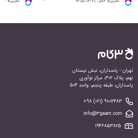
1405/04/20
تحريريه 3گام
تحريريه 3گام
تهران - پاسداران، نبش نیستان
نهم، پلاک 302، مرکز نوآوری
پاسداران، طبقه پنجم، واحد 504
91012483 (021) 98+
info@3gaam.com
1946853825