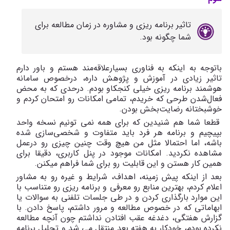
تاثیر برنامه ریزی و مشاوره در زمان مطالعه برای
شما چگونه بود.
باتوجه به اینکه به فناوری بسیارعلاقه‌مند هستم و باور دارم
تاثیر زیادی در آموزش و پژوهش داره، درخصوص سامانه
هوشمند برنامه ریزی خیلی کنجکاو بودم. درحدی که به محض
فعال‌شدن طرحی که خریدم، تمامی امکانات رو امتحان کردم و
خوشبختانه رضایت‌بخش بودن.
قطعا شما هم شنیدین که برای همه نمی تونیم نسخه واحد
بپیچیم و برنامه هر فرد باید متفاوت و شخصی‌سازی شده
باشه، اما احتمالا مثل من هیچ وقت چنین چیزی رو درعمل
مشاهده نکردید. امکانات موجود در پنل کاربری، دقیقا برای
همین کار هستن و این قابلیت رو برای شما فراهم میکنن.
بعد از اینکه پیش زمینه، اهداف، شرایط و غیره رو به مشاور
اعلام کردم، بهترین منابع رو معرفی و برنامه ریزی رو متناسب با
این موارد بارگذاری کردن و در طی جلسات تلفنی به سوالات یا
ابهاماتی که در خصوص مطالعه و مرور داشتم، پاسخ دادن. با
گزارش هفتگی، دغدغه عقب افتادن نداشتم چون آنچه مطالعه
نکرده بودم، خودکار به هفته بعد منتقل می شد و تحلیل برنامه