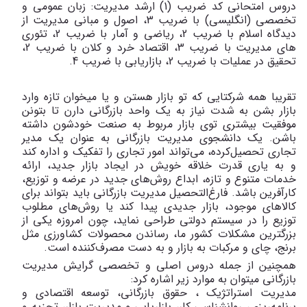
دروس امتحانی کد ضریب (1) ارشد مدیریت: زبان عمومی و
تخصصی (انگلیسی) با ضریب 3، اصول و مبانی مدیریت از
دیدگاه اسلام با ضریب 2، ریاضی و آمار با ضریب 2، تئوری
های مدیریت با ضریب 3، اقتصاد خرد و کلان با ضریب 2،
تحقیق در عملیات با ضریب 2، بازاریابی با ضریب 4.
تقریبا همه شرکتایی که تو بازار هستن و یا میخوان تازه وارد
بازار بشن به شدت نیاز به یک واحد بازرگانی دارن تا بتونن
موفقیت بیشتری توی بازار مربوط به صنعت خودشون داشته
باشن. یک‌ دانشجوی‌ مدیریت‌ بازرگانی‌ به‌ عنوان‌ یک‌ مدیر
تجاری‌ تحصیل‌کرده‌، می‌تواند امور تجاری‌ را تفکیک‌ و اداره‌ کند
و به‌ یاری‌ قدرت‌ خلاقه‌ خویش‌ در ایجاد بازار جدید، ارائه‌
خدمات‌ متنوع‌ و تازه‌، ابداع‌ روش‌های‌ جدید در عرضه‌ و توزیع‌،
کارآفرین‌ باشد. فارغ‌التحصیل‌ مدیریت‌ بازرگانی‌ باید بتواند برای‌
کالاهای‌ موجود، بازار جدیدی‌ پیدا کند‌ یا روش‌های‌ مطلوب‌
توزیع‌ را در سیستم‌ دولتی‌ طراحی‌ نماید، چون‌ امروزه یکی‌ از
بزرگترین‌ مشکلات‌ کشور ما، رساندن‌ محصولات‌ کشاورزی‌ مثل‌
برنج‌، چای‌ و مرکبات‌ به‌ بازار و به‌ دست‌ مصرف‌کننده‌ است‌
.
همچنین از جمله دروس‌ اصلی‌ و تخصصی‌ گرایش‌ مدیریت‌
بازرگانی‌ می­توان به موارد زیر اشاره کرد:
مدیریت‌ استراتژیک‌ ، حقوق‌ بازرگانی‌، توسعه‌ اقتصادی‌ و
برنامه‌ریزی‌، روانشناسی‌ کار، بازاریابی‌ و مدیریت‌ بازار، تجزیه‌ و