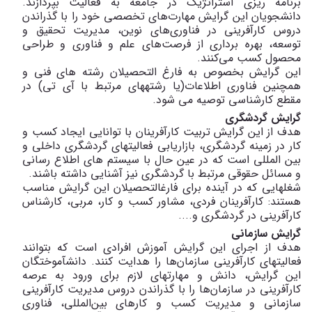
برنامه ­ریزی استراتژیک در جامعه به فعالیت بپردازند.
دانشجویان این گرایش مهارت‌های تخصصی خود را با گذراندن
دروس کارآفرینی در فناوری‌های نوین، مدیریت تحقیق و
توسعه، بهره برداری از فرصت‌های علم و فناوری و طراحی
محصول کسب می‌کنند.
این گرایش بخصوص به فارغ ­التحصیلان رشته­ های فنی و
همچنین فناوری اطلاعات(یا رشته­های مرتبط با آی تی) در
مقطع کارشناسی توصیه می­ شود
.
گرایش گردشگری
هدف از این گرایش تربیت کارآفرینان با توانایی ایجاد کسب و
کار در زمینه گردشگری، بازاریابی فعالیتهای گردشگری داخلی و
بین المللی است که در عین حال با سیستم های اطلاع رسانی
و مسائل حقوقی مرتبط با گردشگری نیز آشنایی داشته باشند
.
شغل­هایی که در آینده برای فارغ­التحصیلان این گرایش مناسب
هستند: کارآفرینان فردی، مشاور کسب و کار، مربی، کارشناس
کارآفرینی در گردشگری و
....
گرایش سازمانی
هدف از اجرای این گرایش آموزش افرادی است که بتوانند
فعالیت­های کارآفرینی سازمان‌ها را هدایت کنند. دانش­آموختگان
این گرایش، دانش و مهارتهای لازم برای ورود به عرصه
کارآفرینی در سازمان‌ها را با گذراندن دروس مدیریت کارآفرینی
سازمانی و مدیریت کسب و کارهای بین‌المللی، فناوری