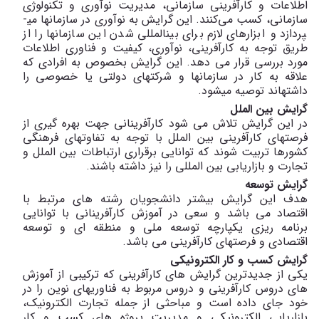
اطلاعات و کارآفرینی سازمانی، مدیریت نوآوری و تکنولوژی
سازمانی، کسب می‌کنند. این گرایش به نوآوری در سازمان­ها می­
پردازد و ابزارهای لازم برای بین­المللی شدن این سازمان­ها را از
طریق توجه به کارآفرینی، نوآوری، کیفیت و فناوری اطلاعات
مورد بررسی قرار می ­دهد. این گرایش بخصوص به افرادی که
علاقه به کار در سازمان­ها و شرکت­های دولتی یا خصوصی را
داشته­­اند توصیه می­شود.
گرایش بین­ الملل
در این گرایش تلاش می شود کارآفرینانی جهت بهره گیری از
فرصتهای کارآفرینی بین الملل با توجه به تفاوتهای فرهنگی
کشورها تربیت شوند که توانایی برقراری ارتباطات بین الملل و
تجارت و بازاریابی بین المللی را نیز داشته باشند.
گرایش توسعه
هدف این گرایش بیشتر دانشجویان رشته های مرتبط با
اقتصاد می باشد و سعی در آموزش کارآفرینانی با توانایی
برنامه ریزی یکپارچه توسعه ملی و منطقه ای و توسعه
اقتصادی و فرصتهای کارآفرینی می باشد.
گرایش کسب و کار الکترونیکی
یکی از جدیدترین گرایش های کارآفرینی که ترکیبی از آموزش
های دروس کارآفرینی و دروس مربوط به فناوری­های نوین را در
خود جای داده است و مباحثی از جمله تجارت الکترونیک،
بازاریابی الکترونیکی و مدیریت پروژه های کسب و کار