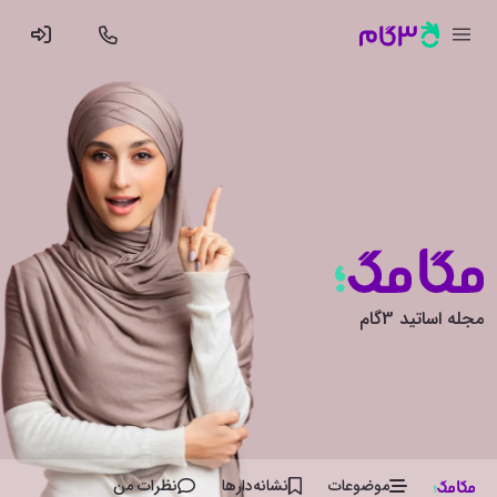
مجله اساتید 3گام
موضوعات
نشانه‌دار‌ها
نظرات من