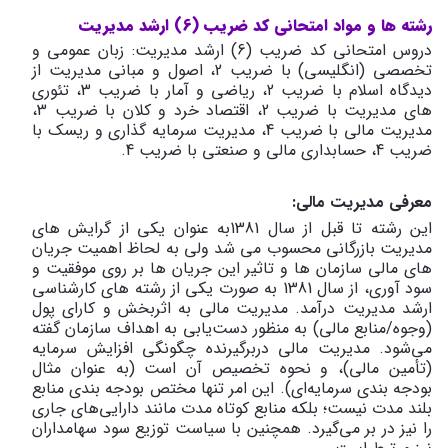
رشته ها و مواد امتحانی کد ضریب (6) ارشد مدیریت
دروس امتحانی کد ضریب (6) ارشد مدیریت: زبان عمومی و
تخصصی (انگلیسی) با ضریب 2، اصول و مبانی مدیریت از
دیدگاه اسلام با ضریب 2، ریاضی و آمار با ضریب 3، تئوری
های مدیریت با ضریب 2، اقتصاد خرد و کلان با ضریب 3،
مدیریت مالی با ضریب 4، مدیریت سرمایه گذاری و ریسک با
ضریب 4، حسابداری مالی و صنعتی با ضریب 4.
معرفی مدیریت مالی:
این رشته تا قبل از سال 1381به عنوان یکی از گرایش های
مدیریت بازرگانی محسوب می شد ولی به لحاظ اهمیت جریان
های مالی سازمان ها و تاثیر این جریان ها بر روی موفقیت و
سود آوری، از سال 1381 به صورت یکی از رشته های کارشناسی
ارشد مدیریت درآمد
.
مدیریت مالی به اثربخش و کارای پول
(وجوه/منابع مالی) به منظور دست‌یابی به اهداف سازمان گفته
می‌شود. مدیریت مالی دربرگیرنده چگونگی افزایش سرمایه
(تأمین مالی)، و نحوه تخصیص آن است (به عنوان مثال
بودجه بندی سرمایه‌ای). این امر تنها مختص بودجه بندی منابع
بلند مدت نیست؛ بلکه منابع کوتاه مدت مانند دارایی‌های جاری
را نیز در بر می‌گیرد. همچنین با سیاست توزیع سود سهامداران