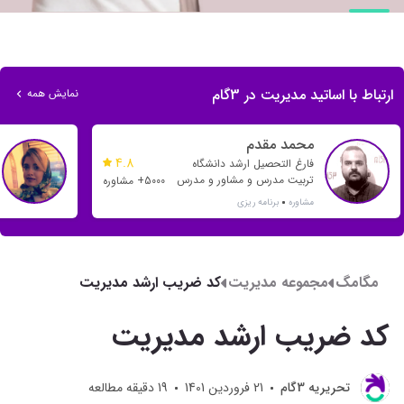
ارتباط با اساتید مدیریت در 3گام
نمایش همه
محمد مقدم
4.8
فارغ التحصیل ارشد دانشگاه
تربیت مدرس و مشاور و مدرس
5000+ مشاوره
بیش از 20 رتبه تک رقمی و بیش
مشاوره
برنامه ریزی
از 500 رتبه دو رقمی
مگامگ
مجموعه مدیریت
کد ضریب ارشد مدیریت
کد ضریب ارشد مدیریت
تحريريه 3گام
21 فروردین 1401
19
دقیقه مطالعه