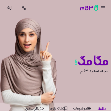
مجله اساتید 3گام
موضوعات
نشانه‌دار‌ها
نظرات من