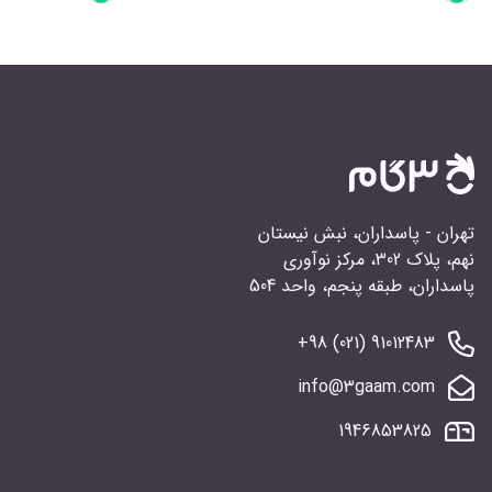
تهران - پاسداران، نبش نیستان
نهم، پلاک 302، مرکز نوآوری
پاسداران، طبقه پنجم، واحد 504
91012483 (021) 98+
info@3gaam.com
1946853825