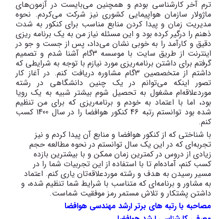
ترم آخر کارشناسی بودم و همچنین می‌بایست در آزمون‌های
ماژولار سازمان هواپیمایی کشوری نیز شرکت می‌کردم. نحوه
مدیریت زمان و پیدا کردن منابع مناسب برای کنکور به شدت
ذهنم را درگیر کرده بود و این مسئله نیاز من به یک برنامه ریزی
دقیق و کارآمد را به خوبی نشان می‌داد، پس از جست و جو در
اینترنت از طریق سایت با موسسه 3گام آشنا شدم و تصمیم
گرفتم برای داشتن برنامه‌ریزی مورد نیازم با توجه به شرایطی که
داشتم از متخصصین 3گام مشاوره دریافت کنم. در آغاز کار
تصور اینکه می‌توانم در یک چنین دانشگاهی در رشته
موردعلاقه‌ام مشغول به تحصیل شوم بیشتر شبیه به یک رویا
بود، اما با اعتماد به خودم و برنامه‌ریزی که برای من تنظیم
شده بود توانستم رتبه 46 کنکور هوافضا را در سال 1400 کسب
کنم.
با شناختی که از کنکور هوافضا و منابع آن پیدا کردم و نیز
تجربه‌ای که در این یک سال توانستم در نحوه مطالعه حجم
زیادی از دروس در کمترین زمان ممکن و با بیشترین بازده
کسب کنم، آماده‌ام تا با استفاده از این تجربیات شما را در
مسیر رسیدن به هدف و رشته مورد‌علاقه‌تان یاری کنم. اعتماد
به مشاور و برنامه‌ای که متناسب با شرایط شما تنظیم شده، و
داشتن پشتکار و تلاش مستمر رمز موفقیت شماست.
مصاحبه با رتبه های برتر ارشد مهندسی هوافضا
معرفی کارشناسی ارشد هوافضا