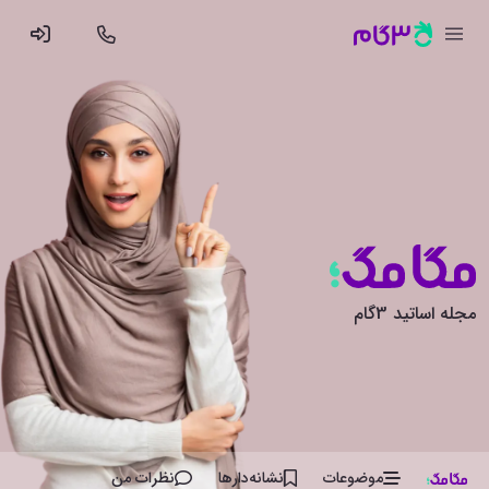
مجله اساتید 3گام
موضوعات
نشانه‌دار‌ها
نظرات من