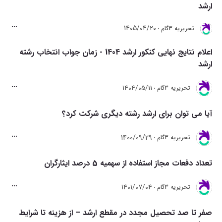
ارشد
1405/04/20
تحريريه 3گام
اعلام نتایج نهایی کنکور ارشد 1404 - زمان جواب انتخاب رشته
ارشد
1404/05/11
تحريريه 3گام
آیا می توان برای ارشد رشته دیگری شرکت کرد؟
1400/09/29
تحريريه 3گام
تعداد دفعات مجاز استفاده از سهمیه 5 درصد ایثارگران
1401/07/04
تحريريه 3گام
صفر تا صد تحصیل مجدد در مقطع ارشد – از هزینه تا شرایط