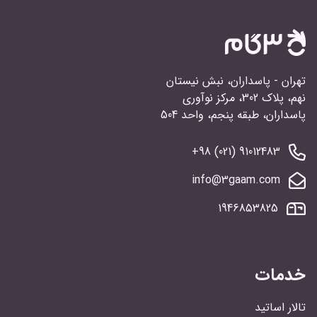
تهران - پاسداران، نبش نیستان
نهم، پلاک 302، مرکز نوآوری
پاسداران، طبقه پنجم، واحد 504
91012483 (021) 98+
info@3gaam.com
1946853825
خدمات
تالار اساتید