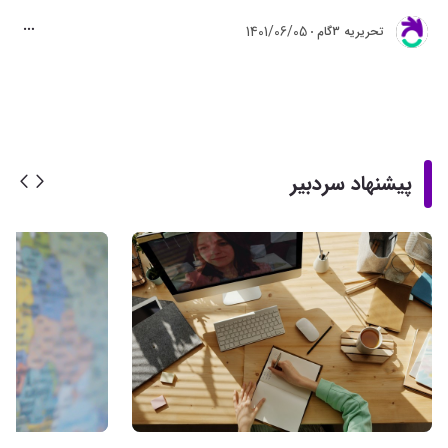
1401/06/05
تحريريه 3گام
پیشنهاد سردبیر