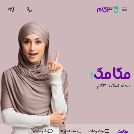
مجله اساتید 3گام
موضوعات
نشانه‌دار‌ها
نظرات من