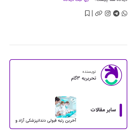
نویسنده
تحريريه 3گام
سایر مقالات
آخرین رتبه قبولی دندانپزشکی آزاد و دولتی + سهمی