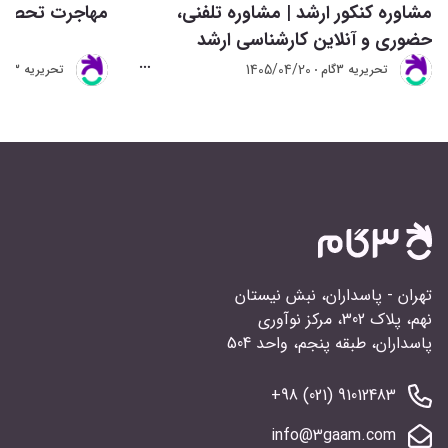
مشاوره کنکور ارشد | مشاوره تلفنی،
مهاجرت تحصیلی 
حضوری و آنلاین کارشناسی ارشد
1405/04/20
تحريريه 3گام
تحريريه 3گام
تهران - پاسداران، نبش نیستان
نهم، پلاک 302، مرکز نوآوری
پاسداران، طبقه پنجم، واحد 504
91012483 (021) 98+
info@3gaam.com