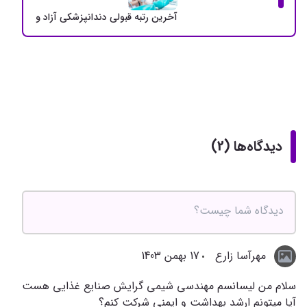
آخرین رتبه قبولی دندانپزشکی آزاد و دولتی + سهمی
دیدگاه‌ها (2)
مهرآسا زارع
17 بهمن 1403
سلام من ليسانسم مهندسي شيمي گرايش صنايع غذايي هست
آيا ميتونم ارشد بهداشت و ايمني شركت كنم؟