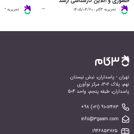
حضوری و آنلاین کارشناسی ارشد
1405/04/20
تحريريه 3گام
تحريريه 3گام
تهران - پاسداران، نبش نیستان
نهم، پلاک 302، مرکز نوآوری
پاسداران، طبقه پنجم، واحد 504
91012483 (021) 98+
info@3gaam.com
1946853825