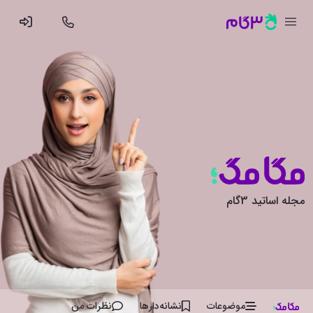
مجله اساتید 3گام
موضوعات
نشانه‌دار‌ها
نظرات من