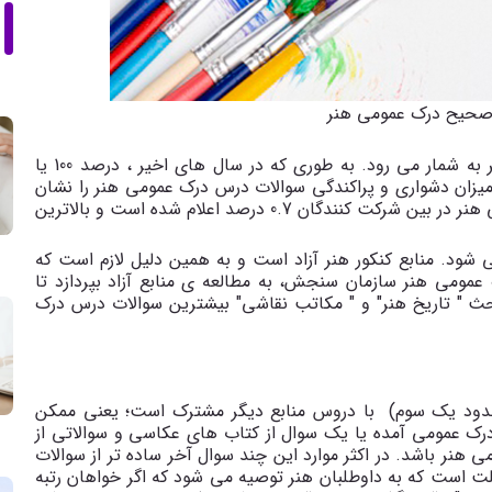
صحیح درک عمومی هنر
درس درک عمومی هنر نسبتا درس سختی در کنکور هنر به شمار می رود. به طوری که در سال های اخیر ، درصد 100 یا
 میزان دشواری و پراکندگی سوالات درس درک عمومی هنر را نشان
می دهد. در کنکور سال 98 ، میانگین درصد درک عمومی هنر در بین شرکت کنندگان 0.7 درصد اعلام شده است و بالاترین
مل می شود. منابع کنکور هنر آزاد است و به همین دلیل لازم است که
ومی هنر سازمان سنجش، به مطالعه ی منابع آزاد بپردازد تا
حث " تاریخ هنر" و " مکاتب نقاشی" بیشترین سوالات درس درک
حدود یک سوم) با دروس منابع دیگر مشترک است؛ یعنی ممکن
 از درس موسیقی باشد و جز 30 سوال درک عمومی آمده یا یک سوال از کتاب های عکاسی و سوالاتی از
نر باشد. در اکثر موارد این چند سوال آخر ساده تر از سوالات
ست که به داوطلبان هنر توصیه می شود که اگر خواهان رتبه