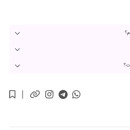
م؟
ت؟