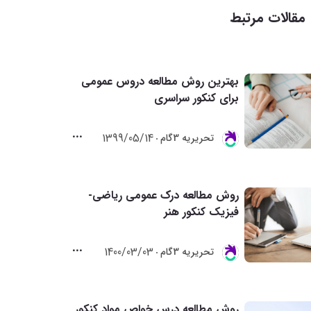
مقالات مرتبط
بهترین روش مطالعه دروس عمومی
برای کنکور سراسری
1399/05/14
تحريريه 3گام
روش مطالعه درک عمومی ریاضی-
فیزیک کنکور هنر
1400/03/03
تحريريه 3گام
روش مطالعه درس خواص مواد کنکور