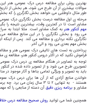
بهترین روش برای مطالعه درس درک عمومی هنر این
سوالات بیشتری از آن طرح می شود، هر بخش از تاریخ هن
طور مثال داوطلبی می خواهد بخش
نگارگری را
که بخش 
مرحله ی اول مطالعه درست بخش نگارگری درک عمومی ه
مشاور است تا در کمترین وقت، بیشترین نتیجه را بگ
مهم کنکور هنر
به کمک مشاور است. مثلا ابتدا به س
می رود و بخش نگارگری را در این منابع مطالعه می
نگارگری نکته برداری و مطالعه می کند. پس از اینکه 
بخش مهم بعدی می رود و الی آخر.
پرداختن به تست های تالیفی درک عمومی هنر و مطالع
فراموش نکنید که در اکثر دروس کنکور هنر، مطالعه ی 
توجه به تصاویر در هنگام مطالعه ی درس درک عمومی 
تصویری طرح می شود و از تصویر داده شده در کنکور ه
باید به تصویر و ویژگی تمامی بناها و آثار موجود در م
خواندن منابع آزادی که از آن ها برای درس درک عمو
هستند - به تنهایی 2 تا 3 سال زما
مشاور و
برنامه ریزی دقیق
آن دسته از منابعی را که مهم
همچنین شما می توانید
روش صحیح مطالعه درس خلاق