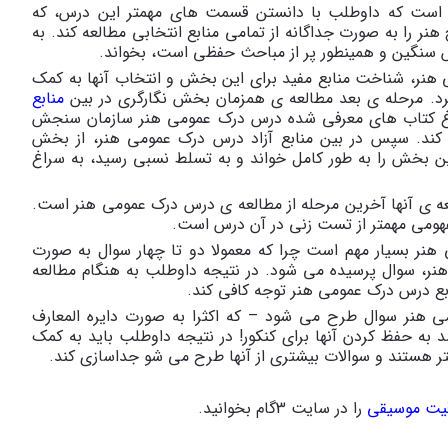
 است که داوطلب با دانستن قسمت های مهمتر این درس، که
ر را به صورت جداگانه از تمامی منابع انتخابی مطالعه کند. به
سنگین و همینطور پر از مباحث حفظی است، بخواند.
نر، شناخت منابع مفید برای این بخش و انتخاب آنها به کمک
یرد. مرحله ی بعد مطالعه ی همزمان بخش نگارگری در بین
منابع
راغ کتاب های معرفی شده درس درک عمومی هنر سازمان سنجش
 کند. سپس در بین منابع آزاد درس درک عمومی هنر، از بخش
این بخش را به طور کامل خواند و به تسلط نسبی رسید، به سراغ
ه ی آنها آخرین مرحله از مطالعه ی درس درک عمومی هنر است.
مفهومی مهمتر از تست زنی در آن درس است.
هنر بسیار مهم است چرا که معمولا دو تا چهار سوال به صورت
نر، سوال پرسیده می شود. در نتیجه داوطلب به هنگام مطالعه
نابع درس درک عمومی هنر توجه کافی کند.
می هنر سوال طرح می شود – که اکثرا به صورت دایره المعارف
ن می برد. چه برسد به حفظ کردن آنها برای کنکور! در نتیجه داوطلب باید به کمک
تر هستند و سوالات بیشتری از آنها طرح می شو جداسازی کند.
یت موسیقی
را در سایت 3گام بخوانید.