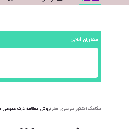
مشاوران آنلاین
مگامگ
کنکور سراسری هنر
روش مطالعه درک عمومی ه