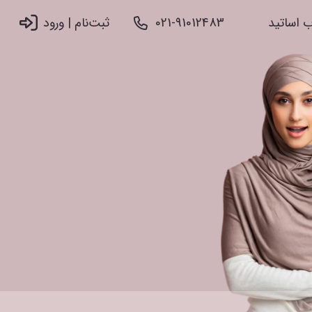
 اساتید
021-91012483
ثبت‌نام |‌ ورود