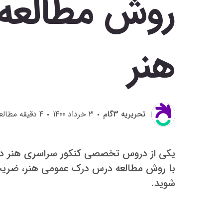
روش مطالعه
هنر
تحريريه 3گام
3 خرداد 1400
4
دقیقه مطالع
یکی از دروس تخصصی کنکور سراسری هنر در
با روش مطالعه درس درک عمومی هنر، ضریب د
شوید.