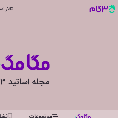
تالار اس
مجله اساتید 3گام
موضوعات
نشان