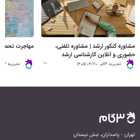
مشاوره کنکور ارشد | مشاوره تلفنی،
مهاجرت تحصیلی 
حضوری و آنلاین کارشناسی ارشد
1405/04/20
تحريريه 3گام
تحريريه 3گام
تهران - پاسداران، نبش نیستان