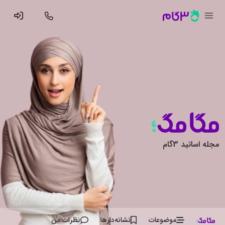
مجله اساتید 3گام
موضوعات
نشانه‌دار‌ها
نظرات من