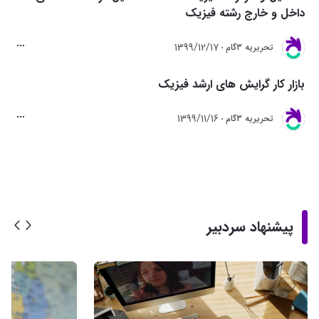
داخل و خارج رشته فیزیک
1399/12/17
تحريريه 3گام
بازار کار گرایش های ارشد فیزیک
1399/11/16
تحريريه 3گام
پیشنهاد سردبیر