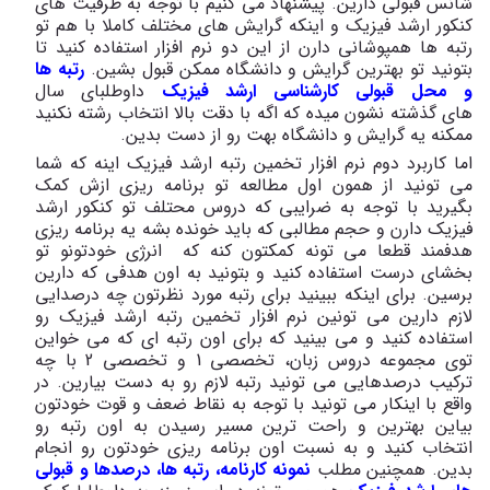
شانس قبولی دارین. پیشنهاد می کنیم با توجه به ظرفیت های
کنکور ارشد فیزیک و اینکه گرایش های مختلف کاملا با هم تو
رتبه ها همپوشانی دارن از این دو نرم افزار استفاده کنید تا
بتونید تو بهترین گرایش و دانشگاه ممکن قبول بشین.
رتبه ها
و محل قبولی کارشناسی ارشد فیزیک
داوطلبای سال
های گذشته نشون میده که اگه با دقت بالا انتخاب رشته نکنید
ممکنه یه گرایش و دانشگاه بهت رو از دست بدین.
اما کاربرد دوم نرم افزار تخمین رتبه ارشد فیزیک اینه که شما
می تونید از همون اول مطالعه تو برنامه ریزی ازش کمک
بگیرید با توجه به ضرایبی که دروس محتلف تو کنکور ارشد
فیزیک دارن و حجم مطالبی که باید خونده بشه یه برنامه ریزی
هدفمند قطعا می تونه کمکتون کنه که انرژی خودتونو تو
بخشای درست استفاده کنید و بتونید به اون هدفی که دارین
برسین. برای اینکه ببینید برای رتبه مورد نظرتون چه درصدایی
لازم دارین می تونین نرم افزار تخمین رتبه ارشد فیزیک رو
استفاده کنید و می بینید که برای اون رتبه ای که می خواین
توی مجموعه دروس زبان، تخصصی 1 و تخصصی 2 با چه
ترکیب درصدهایی می تونید رتبه لازم رو به دست بیارین. در
واقع با اینکار می تونید با توجه به نقاط ضعف و قوت خودتون
بیاین بهترین و راحت ترین مسیر رسیدن به اون رتبه رو
انتخاب کنید و به نسبت اون برنامه ریزی خودتون رو انجام
بدین. همچنین مطلب
نمونه کارنامه، رتبه ها، درصدها و قبولی