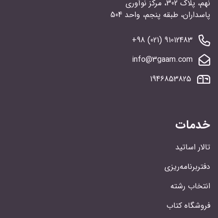
نهم، پلاک 302، مرکز نوآوری
پاسداران، طبقه پنجم، واحد 504
91012483 (021) 98+
info@3gaam.com
1946853825
خدمات
تالار اساتید
دفتربرنامه‌ریزی
انتخاب رشته
فروشگاه کتاب