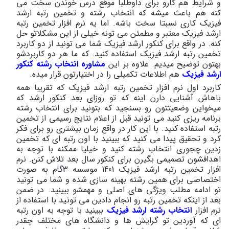
و شرایط هم کارو برای داوطلبا موقع درس خوندن سخت می
کنه هم باعث میشه که انتخاب رشته و تخمین رتبه ارشد
فیزیک کاری نسبتا سخت باشه. اما یه نرم افزار تخمین رتبه
ارشد فیزیک معتبر و مطمئن می تونه خیلی از این مشکلاتو حل
کنه. در واقع برای کنکور ارشد فیزیک شما می تونید از دو کاربرد
تخمین رتبه ارشد فیزیک استفاده کنید. که ما هر دو کاربردشو
بهتون توضیح میدیم. علاوه بر این
مشاوره انتخاب رشته کنکور
ارشد فیزیک
هم اطلاعات تکمیلی را در اختیارتون قرار میده.
کاربرد اول نرم افزار تخمین رتبه ارشد فیزیک که تقریبا همه
باهاش آشنایی دارن اینه که تو روزای بعد کنکور ارشد که
میخواین وضعیتتون رو بسنجید که بتونید برای انتخاب رشته
برنامه ریزی کنید می تونید قبل از اعلام نتایج رسیمی از تخمین
رتبه استفاده کنید. با این کار در واقع زمان بیشتری رو برای فکر
کرد و تحقیق پیدا می کنید که ببینید با اون رتبه ای که تخمین
زدین چجوری انتخاب رشته کنید و خیلیا ممکنه با توجه به
اهدافشون تصمیمی بگیرن برای کنکور سال بعد تلاش کنن. نرم
افزار تخمین رتبه ارشد فیزیک 1401 موسسه 3گام به صورت
اختصاصی برای همین رشته بهینه سازی شده و شما می تونید
تو ادامه مطلب ویژگی های اصلی و مهمشو ببینید. در ضمن
بعد از اینکه تخمین رتبه رو انجام دادین می تونید با استفاده از
نرم افزار
انتخاب رشته ارشد فیزیک
ببینید با توجه به اون رتبه
ای که آوردین تو گرایش ها و دانشگاه های مختلف چقدر