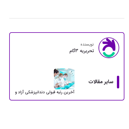
نویسنده
تحريريه 3گام
سایر مقالات
آخرین رتبه قبولی دندانپزشکی آزاد و دولتی + سهمی