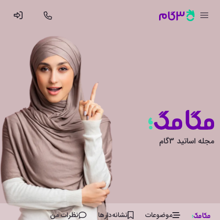
مجله اساتید 3گام
موضوعات
نشانه‌دار‌ها
نظرات من