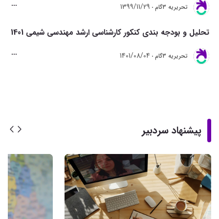
1399/11/29
تحريريه 3گام
تحلیل و بودجه بندی کنکور کارشناسی ارشد مهندسی شیمی 1401
1401/08/04
تحريريه 3گام
پیشنهاد سردبیر