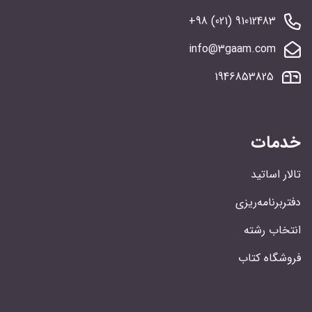
91012483 (021) 98+
info@3gaam.com
1946853825
خدمات
تالار اساتید
دفتربرنامه‌ریزی
انتخاب رشته
فروشگاه کتاب