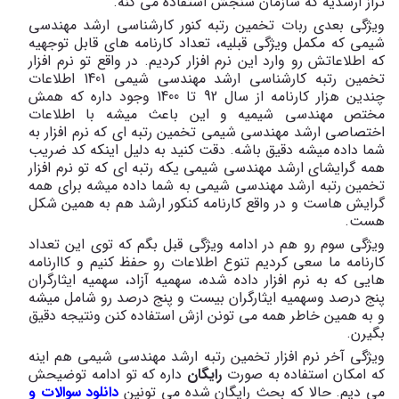
تراز ارشدیه که سازمان سنجش استفاده می کنه.
ویژگی بعدی ربات تخمین رتبه کنور کارشناسی ارشد مهندسی
شیمی که مکمل ویژگی قبلیه، تعداد کارنامه های قابل توجهیه
که اطلاعاتش رو وارد این نرم افزار کردیم. در واقع تو نرم افزار
تخمین رتبه کارشناسی ارشد مهندسی شیمی 1401 اطلاعات
چندین هزار کارنامه از سال 92 تا 1400 وجود داره که همش
مختص مهندسی شیمیه و این باعث میشه با اطلاعات
اختصاصی ارشد مهندسی شیمی تخمین رتبه ای که نرم افزار به
شما داده میشه دقیق باشه. دقت کنید به دلیل اینکه کد ضریب
همه گرایشای ارشد مهندسی شیمی یکه رتبه ای که تو نرم افزار
تخمین رتبه ارشد مهندسی شیمی به شما داده میشه برای همه
گرایش هاست و در واقع کارنامه کنکور ارشد هم به همین شکل
هست.
ویژگی سوم رو هم در ادامه ویژگی قبل بگم که توی این تعداد
کارنامه ما سعی کردیم تنوع اطلاعات رو حفظ کنیم و کاارنامه
هایی که به نرم افزار داده شده، سهمیه آزاد، سهمیه ایثارگران
پنج درصد وسهمیه ایثارگران بیست و پنج درصد رو شامل میشه
و به همین خاطر همه می تونن ازش استفاده کنن ونتیجه دقیق
بگیرن.
ویژگی آخر نرم افزار تخمین رتبه ارشد مهندسی شیمی هم اینه
که امکان استفاده به صورت
رایگان
داره که تو ادامه توضیحش
می دیم. حالا که بحث رایگان شده می تونین
دانلود سوالات و