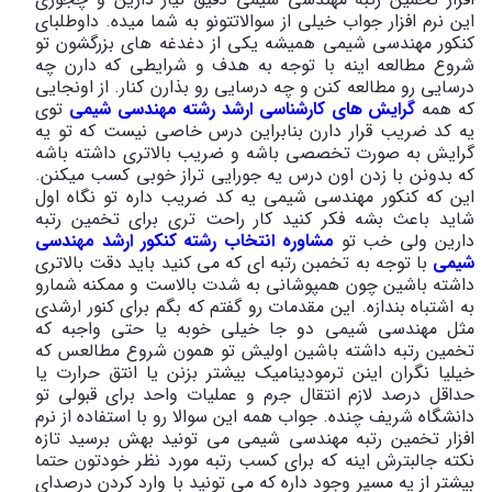
این نرم افزار جواب خیلی از سوالاتتونو به شما میده. داوطلبای
کنکور مهندسی شیمی همیشه یکی از دغدغه های بزرگشون تو
شروع مطالعه اینه با توجه به هدف و شرایطی که دارن چه
درسایی رو مطالعه کنن و چه درسایی رو بذارن کنار. از اونجایی
که همه
گرایش های کارشناسی ارشد رشته مهندسی شیمی
توی
یه کد ضریب قرار دارن بنابراین درس خاصی نیست که تو یه
گرایش به صورت تخصصی باشه و ضریب بالاتری داشته باشه
که بدونن با زدن اون درس یه جورایی تراز خوبی کسب میکنن.
این که کنکور مهندسی شیمی یه کد ضریب داره تو نگاه اول
شاید باعث بشه فکر کنید کار راحت تری برای تخمین رتبه
دارین ولی خب تو
مشاوره انتخاب رشته کنکور ارشد مهندسی
شیمی
با توجه به تخمبن رتبه ای که می کنید باید دقت بالاتری
داشته باشین چون همپوشانی به شدت بالاست و ممکنه شمارو
به اشتباه بندازه. این مقدمات رو گفتم که بگم برای کنور ارشدی
مثل مهندسی شیمی دو جا خیلی خوبه یا حتی واجبه که
تخمین رتبه داشته باشین اولیش تو همون شروع مطالعس که
خیلیا نگران اینن ترمودینامیک بیشتر بزنن یا انتق حرارت یا
حداقل درصد لازم انتقال جرم و عملیات واحد برای قبولی تو
دانشگاه شریف چنده. جواب همه این سوالا رو با استفاده از نرم
افزار تخمین رتبه مهندسی شیمی می تونید بهش برسید تازه
نکته جالبترش اینه که برای کسب رتبه مورد نظر خودتون حتما
بیشتر از یه مسیر وجود داره که می تونید با وارد کردن درصدای