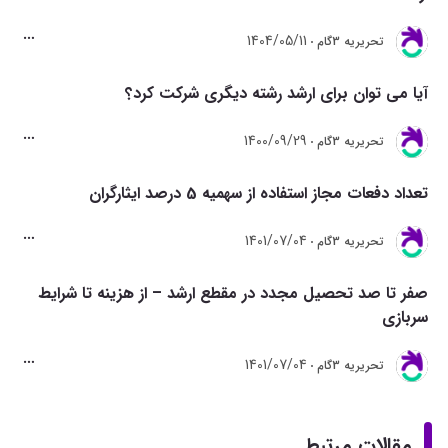
1404/05/11
تحريريه 3گام
آیا می توان برای ارشد رشته دیگری شرکت کرد؟
1400/09/29
تحريريه 3گام
تعداد دفعات مجاز استفاده از سهمیه 5 درصد ایثارگران
1401/07/04
تحريريه 3گام
صفر تا صد تحصیل مجدد در مقطع ارشد – از هزینه تا شرایط
سربازی
1401/07/04
تحريريه 3گام
مقالات مرتبط