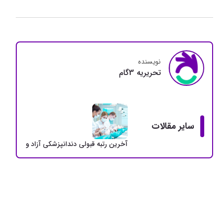
نویسنده
تحريريه 3گام
سایر مقالات
آخرین رتبه قبولی دندانپزشکی آزاد و دولتی + سهمی