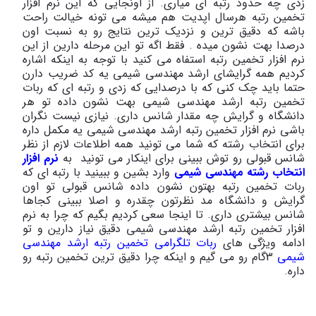
زدی چه حدود رتبه ای میاری. از اونجایی که این نرم افزار
تخمین رتبه هرسال اپدیت هم میشه می تونه خیالت راحت
باشه که دقیق ترین و نزدیک ترین نتایج رو به نسبت اون
درصدا بهت نشون میده . فقط اگه تو این مرحله دارین از این
نرم افزار تخمین رتبه استفاه می کنید با توجه به اینکه اشاره
کردیم همه گرایشای ارشد مهندسی شیمی یه کد ضریب دارن
حتما باید چک کنی که با درصدایی که زدی و رتبه ای که ربات
تخمین رتبه ارشد مهندسی شیمی بهت نشون داده تو هر
دانشگاه و گرایش چه مقدار شانس داری. نیازی نیست نگران
باشی نرم افزار تخمین رتبه ارشد مهندسی شیمی یه مکمل داره
برای انتخاب رشته که شما می تونید همه اطلاعات لازم از نظر
شانس قبولی رو توش ببینی برای اینکار می تونید به
نرم افزار
انتخاب رشته مهندسی شیمی
وارد بشین و ببینید با رتبه ای که
ربات تخمین رتبه بهتون نشون داده شانس قبولی تو اون
گرایش و دانشگاه مد نظرتون چقدره و اصلا ببینی کجاها
شانس بیشتری داری. تا اینجا سعی کردیم بگیم که چرا به نرم
افزار تخمین رتبه ارشد مهندسی شیمی دقیق نیاز دارین و تو
ادامه ویژگی های
ربات تلگرامی تخمین رتبه ارشد مهندسی
شیمی
3گام رو می گیم و اینکه چرا دقیق ترین تخمین رتبه رو
داره.