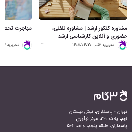
مشاوره کنکور ارشد | مشاوره تلفنی،
مهاجرت تحصیلی 
حضوری و آنلاین کارشناسی ارشد
1405/04/20
تحريريه 3گام
تحريريه 3گام
تهران - پاسداران، نبش نیستان
نهم، پلاک 302، مرکز نوآوری
پاسداران، طبقه پنجم، واحد 504