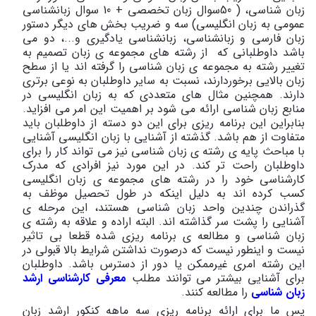
زبان شناسی، ( 50سوال زبان تخصصی + 10 سوال زبانشناسی
عمومی به زبان انگلیسی) سه و ضریب بخش های دیگر دستور
زبان فارسی و زبانشناسی، زبانشناسی یادگیری و...، دو می
باشد داوطلبانی که از رشته های مجموعه ی زبان تصمیم به
تغییر رشته به مجموعه ی زبان شناسی را گرفته اند یا از سطح
زبان بالایی برخوردارند، نسبت به سایر داوطلبان به نوعی برتری
دارند. همچنین مثال های متعددی که به زبان انگلیسی در
منابع زبان شناسی ارائه می شود بر اهمیت این امر می افزاید.
بنابراین این برنامه ریزی برای این دو دسته از داوطلبان باید
متفاوت از هم باشد. گذشته از آشنایی با زبان انگلیسی آشنایی
با مباحث پایه ی رشته ی زبان شناسی نیز می تواند کار را برای
داوطلبان راحت تر کند. در این مورد نیز افرادی که مدرک
کارشناسی خود را در رشته های مجموعه ی زبان انگلیسی
کسب کرده اند به دلیل اینکه در طول تحصیل موظف به
گذراندن چندین واحد زبان شناسی هستند، این مرحله ی
آشنایی را پشت سر گذاشته اند. البته اراده و علاقه به رشته ی
زبان شناسی و مطالعه ی برنامه ریزی شده قطعا بی تاثیر
نیست و اینطور نیست که درصورت نداشتن شرایط بالا قبولی در
این رشته امری غیرممکن یا دور از دسترس باشد. داوطلبان
برای آشنایی بیشتر می توانند مطلب
معرفی کارشناسی ارشد
زبان شناسی
را مطالعه کنند.
پس ما برای ارائه برنامه ریزی سه ماهه کنکور ارشد زبان