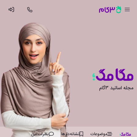
مجله اساتید 3گام
موضوعات
نشانه‌دار‌ها
نظرات من