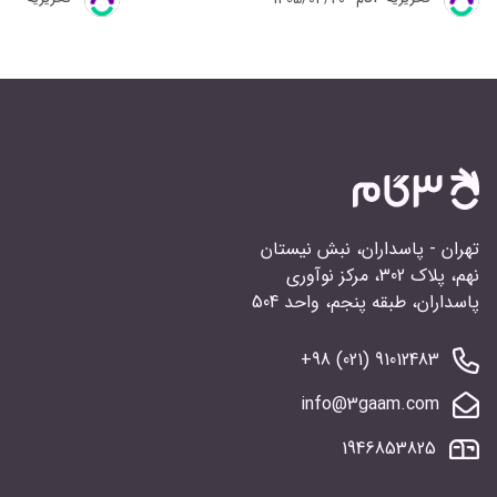
تهران - پاسداران، نبش نیستان
نهم، پلاک 302، مرکز نوآوری
پاسداران، طبقه پنجم، واحد 504
91012483 (021) 98+
info@3gaam.com
1946853825