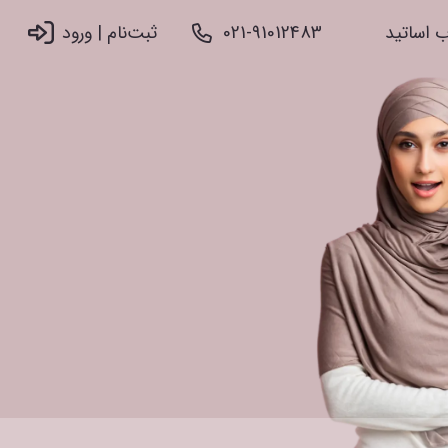
 اساتید
021-91012483
ثبت‌نام |‌ ورود