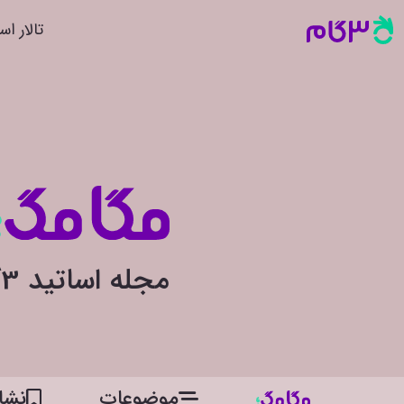
تالار اس
مجله اساتید 3گام
موضوعات
نشان