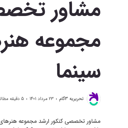
مشاور تخصصی
مجموعه هنره
سینما
تحريريه 3گام
23 مرداد 1401
5
دقیقه مطال