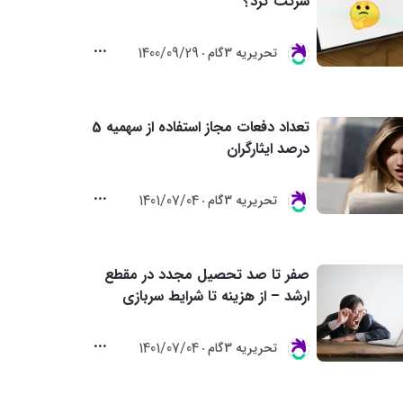
شرکت کرد؟
1400/09/29
تحريريه 3گام
تعداد دفعات مجاز استفاده از سهمیه 5
درصد ایثارگران
1401/07/04
تحريريه 3گام
صفر تا صد تحصیل مجدد در مقطع
ارشد – از هزینه تا شرایط سربازی
1401/07/04
تحريريه 3گام