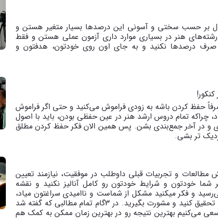
هرسال بر حسب سختی و آسونی این درصدها بسیار متغیر هستن و
رشته‌های هنر در بسیاری موارد داری آزمون عملی هستن و فقط
صرف درصدها نکنید و به جای اون روی خودتون، هدفتون و
کنکور!
صرفاً حفظ کردن باشه به زودی فراموش می‌کنید و حتی اگر فراموش
ود، چراکه تمام دروس ارشد هنر در عین حفظی بودن، باید با اصول
 و در آخر جمع‌بندی بشن. پس همین الان فکر حفظ کردن مطلق
زدیک تر بشی.
قش مطالعات و تجربیات قبلی داوطلب در موفقیت، نیازمند تعیین
ما خودتون و شرایط خودتون رو کامل آنالیز نکنید و نقشه
رسید و فکر میکنید مشکل از شماست و ناامیدی سراغتون میاد،
پس قبل از شروع مسیر ارشد هنر، حتما خوب فکر کنید، تحقیق کنید و مشورت بگیرید. در 3گام تمام مطالبی که گفته شد
عی می‌کنیم بهترین نتیجه رو در بهترین زمان ممکن به کمک هم