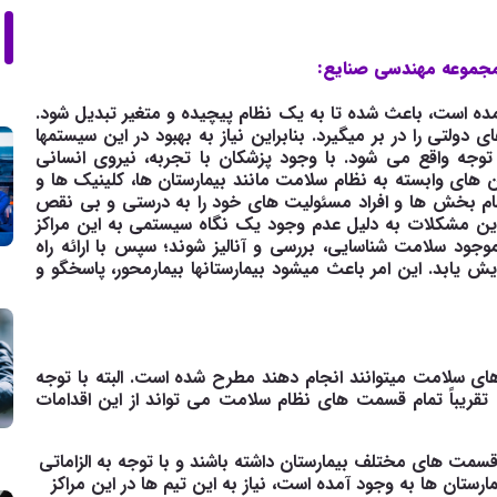
مجموعه مهندسی صنایع:
ده
است،
باعث
شده
تا
به
یک
نظام
پیچیده
و
متغیر تبدیل
شود.
ی
دولتی
را
در
بر
میگیرد. بنابراین
نیاز
به بهبود
در
این
سیستمها
توجه
واقع
می
شود. با وجود پزشکان با تجربه، نیروی انسانی
های وابسته به نظام سلامت مانند بیمارستان
ها، کلینیک ها و
مام بخش ها و افراد مسئولیت های خود را به درستی و بی نقص
 این مشکلات به دلیل عدم وجود یک نگاه سیستمی به این مراکز
وجود
سلامت
شناسایی،
بررسی
و
آنالیز
شوند؛
سپس
با
ارائه
راه
ایش
یابد. این
امر
باعث
میشود
بیمارستانها
بیمارمحور،
پاسخگو
و
های سلامت میتوانند انجام دهند مطرح شده است. البته با توجه
قریباً تمام قسمت های نظام سلامت می تواند از این اقدامات
سمت های مختلف بیمارستان داشته باشند و با توجه به الزاماتی
یمارستان ها به وجود آمده است، نیاز به این تیم ها در این مراکز