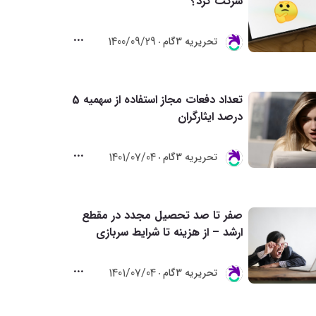
شرکت کرد؟
1400/09/29
تحريريه 3گام
تعداد دفعات مجاز استفاده از سهمیه 5
درصد ایثارگران
1401/07/04
تحريريه 3گام
صفر تا صد تحصیل مجدد در مقطع
ارشد – از هزینه تا شرایط سربازی
1401/07/04
تحريريه 3گام