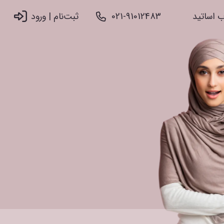
 اساتید
021-91012483
ثبت‌نام |‌ ورود