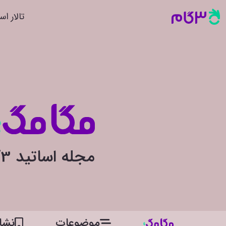
تالار اس
مجله اساتید 3گام
موضوعات
نشان