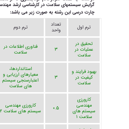
گرایش سیستمهای سلامت در کارشناسی ارشد مهندسی
چارت درسی این رشته به صورت زیر می باشد:
تعداد
ترم اول
ترم دوم
واحد
تحقیق در
فناوري اطلاعات در
عملیات در
3
سلامت
سلامت
استانداردها،
بهبود فرايند و
معيارهاي ارزيابي و
كيفيت در
3
اعتبارسنجي سيستم
سلامت
هاي سلامت
كارورزي
مهندسي
كارورزي مهندسي
0.5
سيستم هاي
سيستم هاي سلامت 2
سلامت ۱