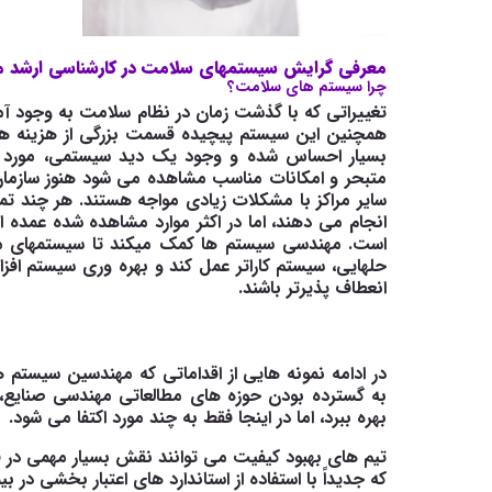
معرفی گرایش سیستمهای سلامت در کارشناسی ارشد 
چرا
سیستم
های
سلامت؟
تغییراتی
که
با
گذشت
زمان
در
نظام
سلامت
به
وجود
آم
همچنین
این
سیستم
پیچیده
قسمت
بزرگی
از
هزینه
ها
بسیار
احساس
شده
و
وجود
یک
دید
سیستمی،
مورد
متبحر و امکانات مناسب مشاهده می شود هنوز سازمان 
سایر مراکز با مشکلات زیادی مواجه هستند. هر چند ت
انجام می
دهند، اما در اکثر موارد مشاهده شده عمده
است. مهندسی
سیستم
ها
کمک
میکند
تا
سیستمهای
م
حلهایی،
سیستم کاراتر
عمل
کند
و
بهره وری
سیستم
افز
انعطاف
پذیرتر
باشند
.
در ادامه نمونه هایی از اقداماتی که مهندسین سیستم 
به گسترده بودن حوزه های مطالعاتی مهندسی صنایع، ت
بهره ببرد، اما در اینجا فقط به چند مورد اکتفا می شود.
تیم های بهبود کیفیت می توانند نقش بسیار مهمی در ق
که جدیداً با استفاده از استاندارد های اعتبار بخشی در ب