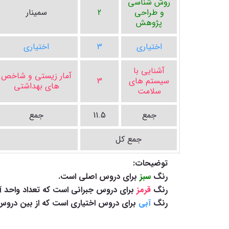
روش شناسي
و طراحي
2
سمینار
پژوهش
اختیاری
3
اختیاری
آشنایی با
آمار زیستی و شاخص
سیستم های
3
های بهداشتی
سلامت
جمع
11.5
جمع
جمع کل
توضیحات:
رنگ
سبز
برای دروس اصلی است.
رنگ
قرمز
برای دروس جبرانی است که تعداد واحد 
رنگ
آبی
برای دروس اختیاری است که از بین دروس 