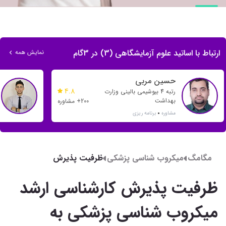
ارتباط با اساتید علوم آزمایشگاهی (3) در 3گام
نمایش همه
حسین مربی
4.8
رتبه 4 بیوشیمی بالینی وزارت
بهداشت
200+ مشاوره
مشاوره
برنامه ریزی
مگامگ
میکروب شناسی پزشکی
ظرفیت پذیرش
کارشناسی ارشد میکروب
شناسی پزشکی به
ظرفیت پذیرش کارشناسی ارشد
تفکیک دانشگاه سال
98-99
میکروب شناسی پزشکی به