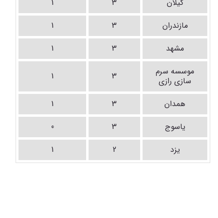
گیلان
3
1
مازندران
3
1
مشهد
3
1
موسسه سرم
1
3
سازی رازی
همدان
3
1
یاسوج
3
0
یزد
2
1