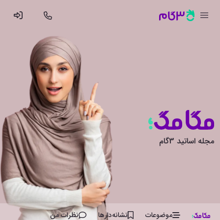
مجله اساتید 3گام
موضوعات
نشانه‌دار‌ها
نظرات من