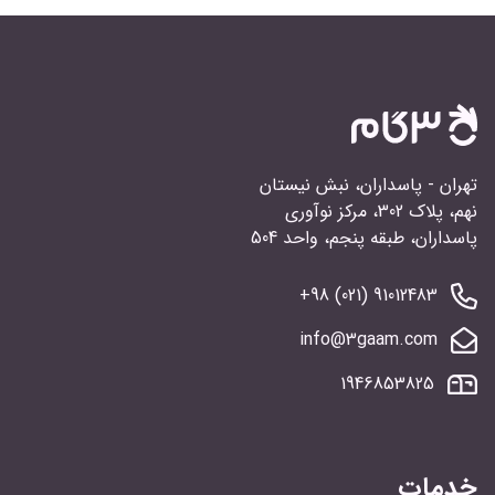
تهران - پاسداران، نبش نیستان
نهم، پلاک 302، مرکز نوآوری
پاسداران، طبقه پنجم، واحد 504
91012483 (021) 98+
info@3gaam.com
1946853825
خدمات