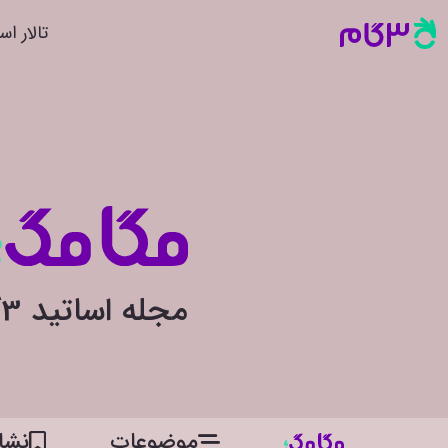
تالار اس
مجله اساتید 3گام
موضوعات
نشان