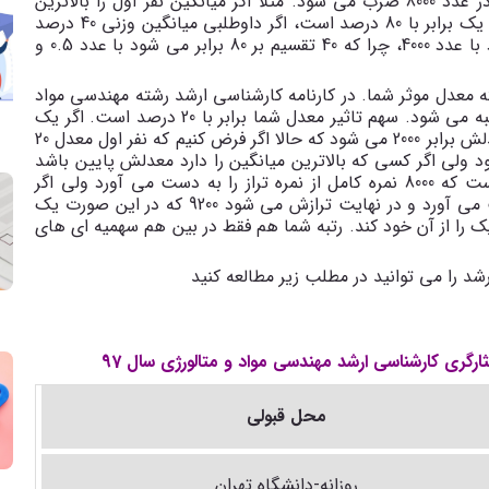
شما بهتر می شود. عدد به دست آمده از این تقسیم، در عدد 8000 ضرب می شود. مثلا اگر میانگین نفر اول را بالاترین
میانگین در نظر بگیریم و فرض کنیم میانگین وزنی رتبه یک برابر با 80 درصد است، اگر داوطلبی میانگین وزنی 40 درصد
را به دست اورده باشد، نمره تراز نمراتش برابر می شود با عدد 4000، چرا که 40 تقسیم بر 80 برابر می شود با عدد 0.5 و
اشد ضربدر عدد 100 می شود. البته معدل موثر شما. در کارنامه کارشناسی ارشد رشته مهندسی مواد
و متالورژی شما، معدل شما به صورت معدل موثر محاسبه می شود. سهم تاثیر معدل شما برابر با 20 درصد است. اگر یک
نفر معدلش 20 باشد، در عدد 100 که ضرب شود، تراز معدلش برابر 2000 می شود که حالا اگر فرض کنیم که نفر اول معدل 20
از کلش برابر با تراز کامل یعنی 10000 می شود ولی اگر کسی که بالاترین میانگین را دارد معدلش پایین باشد
احتمال رتبه یک شدنش کم می شود چرا که درست است که 8000 نمره کامل از نمره تراز را به دست می آورد ولی اگر
معدلش 12 باشد فقط 1200 نمره از تراز معدل را به دست می آورد و در نهایت ترازش می شود 9200 که در این صورت یک
 یک را از آن خود کند. رتبه شما هم فقط در بین هم سهمیه ای های
رشد را می توانید در مطلب زیر مطالعه کنید
محل قبولی
روزانه-دانشگاه تهران