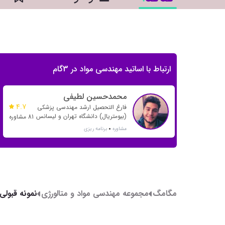
ارتباط با اساتید مهندسی مواد در 3گام
محمدحسین لطیفی
4.7
فارغ التحصیل ارشد مهندسی پزشکی
(بیومتریال) دانشگاه تهران و لیسانس
81 مشاوره
مهندسی پلیمر دانشگاه صنعتی
مشاوره
برنامه ریزی
امیرکبیر
مگامگ
مجموعه مهندسی مواد و متالورژی
متالورژی