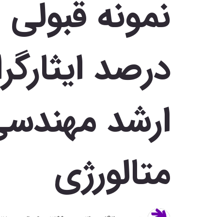
درصد ایثارگر
ارشد مهندسی
متالورژی