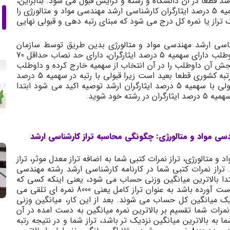
اشد قطعاً در ان دانشگاه و رشته و گرایش قبول می شود. بنابراین،
3گام برای ارائه قبولی ها تراز نهایی پذیرفته شدگان سهمیه 5 درصد ایثارگران کارشناسی ارشد مهندسی مواد و متالورژی را
یک تراز یا نمره کل درج می شود که مبنای رتبه دهی و قبولی نهایی
ثارگران کنکور کارشناسی ارشد مهندسی مواد و متالورژی بدین طریق توسط سازمان
سنجش ارائه می شود. در کد رشته های انتخابی که داوطلب دارای سهمیه 5 درصد ایثارگران، دارای حد نصاب حداقل 70
جش آن داوطلب را در آن انتخاب از سهمیه خارج کرده و داوطلب
را براساس رتبه کشوری می سنجد که احتمال قبولی با رتبه کشوری قطعا بعید است زیرا قبولی با رتبه در سهمیه 5 درصد
ایثارگران آسان تر است. برای آگاهی از شرایط دقیق قبولی با سهمیه 5 درصد ایثارگران ارشد توصیه اکید می شود ابتدا
خود شوید.
ارشد مهندسی مواد و متالورژی: چگونگی محاسبه تراز کارشناسی ارشد
هندسی مواد و متالورژی، تراز نمرات کتبی شما به اضافه تراز معدل موثر، تراز
تراز نمرات کتبی شما در کارنامه کارشناسی ارشد رشته مهندسی
تدا بالاترین میانگین وزنی حساب می شود، یعنی اینکه کسی که
براساس فرمول میانگین وزنی، بالاترین میانگین را به دست آورده باشد به عنوان تراز کامل یعنی 8000 نمره ای تلقی می
ک میانگین کل حساب می شوند. بعد از این کار، میانگین وزنی
ات شما تقسیم بر بالاترین نمره میانگین به دست امده در آن
ه بالاترین میانگین نزدیک تر باشد، تراز شما و در نتیجه رتبه