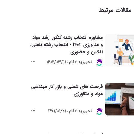
مقالات مرتبط
مشاوره انتخاب رشته کنکور ارشد مواد
و متالورژی 1402 - انتخاب رشته تلفنی،
آنلاین و حضوری
1402/03/11
تحريريه 3گام
فرصت های شغلی و بازار کار مهندسی
مواد و متالورژی
1401/01/21
تحريريه 3گام