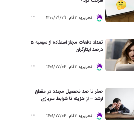
شرکت کرد؟
1400/09/29
تحريريه 3گام
تعداد دفعات مجاز استفاده از سهمیه 5
درصد ایثارگران
1401/07/04
تحريريه 3گام
صفر تا صد تحصیل مجدد در مقطع
ارشد – از هزینه تا شرایط سربازی
1401/07/04
تحريريه 3گام