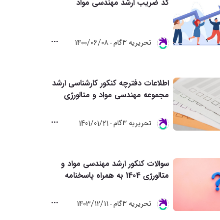
کد ضریب ارشد مهندسی مواد
1400/06/08
تحريريه 3گام
اطلاعات دفترچه کنکور کارشناسی ارشد
مجموعه مهندسی مواد و متالورژی
1401/01/21
تحريريه 3گام
سوالات کنکور ارشد مهندسی مواد و
متالورژی 1404 به همراه پاسخنامه
1403/12/11
تحريريه 3گام