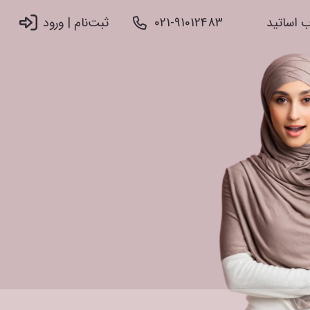
 اساتید
021-91012483
ثبت‌نام |‌ ورود