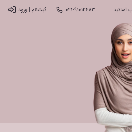
 اساتید
021-91012483
ثبت‌نام |‌ ورود