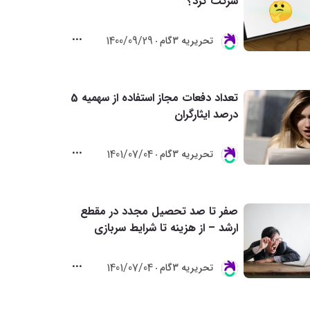
شرکت کرد؟
1400/09/29
تحريريه 3گام
تعداد دفعات مجاز استفاده از سهمیه 5
درصد ایثارگران
1401/07/04
تحريريه 3گام
صفر تا صد تحصیل مجدد در مقطع
ارشد – از هزینه تا شرایط سربازی
1401/07/04
تحريريه 3گام