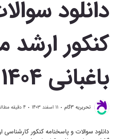
دانلود سوالا
کنکور ارشد 
باغبانی 1404
تحريريه 3گام
11 اسفند 1403
4
دقیقه مطالع