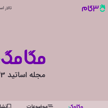
تالار اس
مجله اساتید 3گام
موضوعات
نشان