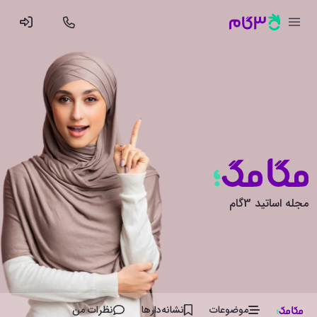
مجله اساتید 3گام
موضوعات
نشانه‌دار‌ها
نظرات من