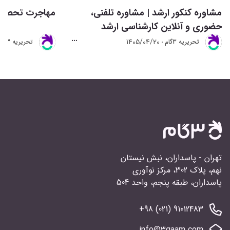
مشاوره کنکور ارشد | مشاوره تلفنی،
مهاجرت تحصیلی 
حضوری و آنلاین کارشناسی ارشد
1405/04/20
تحريريه 3گام
تحريريه 3گام
تهران - پاسداران، نبش نیستان
نهم، پلاک 302، مرکز نوآوری
پاسداران، طبقه پنجم، واحد 504
91012483 (021) 98+
info@3gaam.com