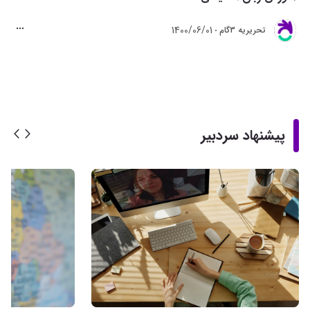
1400/06/01
تحريريه 3گام
پیشنهاد سردبیر