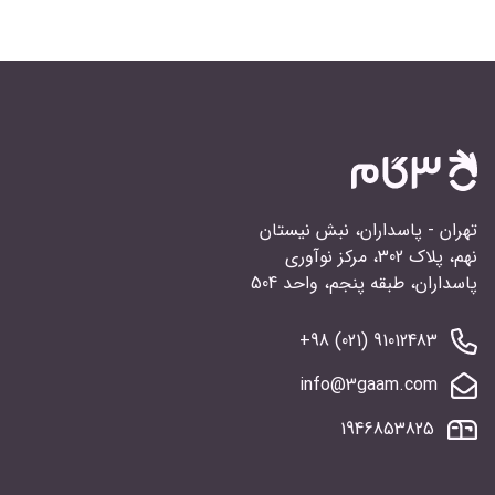
تهران - پاسداران، نبش نیستان
نهم، پلاک 302، مرکز نوآوری
پاسداران، طبقه پنجم، واحد 504
91012483 (021) 98+
info@3gaam.com
1946853825