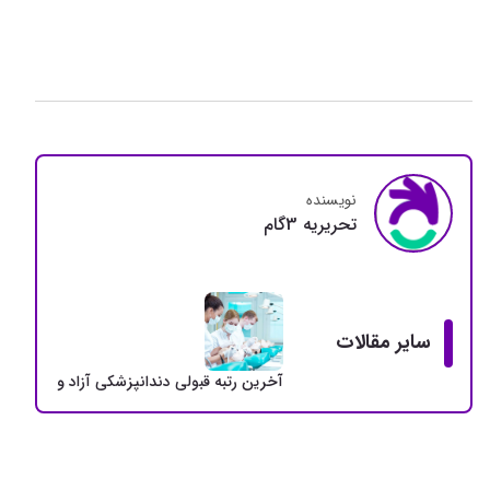
نویسنده
تحريريه 3گام
سایر مقالات
آخرین رتبه قبولی دندانپزشکی آزاد و دولتی + سهمی