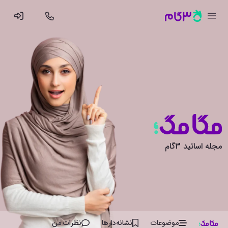
مجله اساتید 3گام
موضوعات
نشانه‌دار‌ها
نظرات من