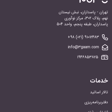
تهران - پاسداران، نبش نیستان
نهم، پلاک 302، مرکز نوآوری
پاسداران، طبقه پنجم، واحد 504
91012483 (021) 98+
info@3gaam.com
1946853825
خدمات
تالار اساتید
دفتربرنامه‌ریزی