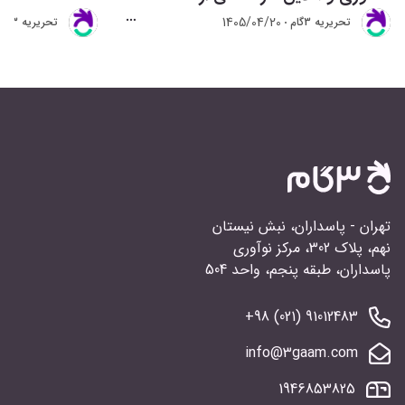
1405/04/20
تحريريه 3گام
تحريريه 3گام
تهران - پاسداران، نبش نیستان
نهم، پلاک 302، مرکز نوآوری
پاسداران، طبقه پنجم، واحد 504
91012483 (021) 98+
info@3gaam.com
1946853825