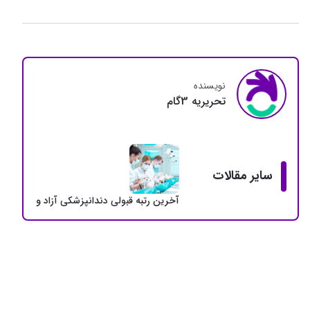
نویسنده
تحريريه 3گام
سایر مقالات
آخرین رتبه قبولی دندانپزشکی آزاد و دولتی + سهمی