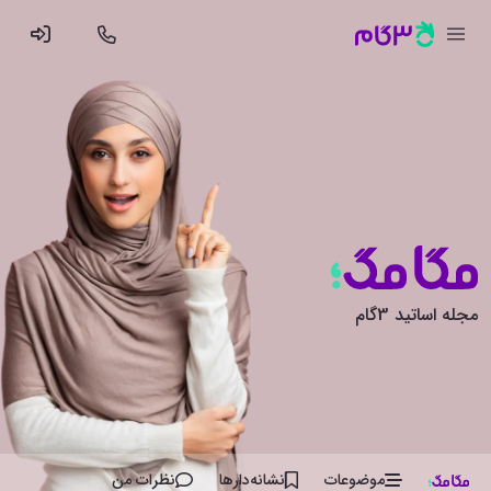
مجله اساتید 3گام
موضوعات
نشانه‌دار‌ها
نظرات من