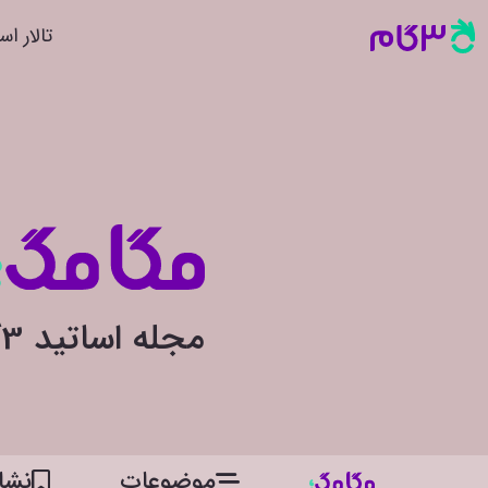
تالار اس
مجله اساتید 3گام
موضوعات
نشان