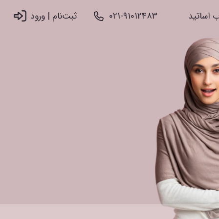
 اساتید
021-91012483
ثبت‌نام |‌ ورود