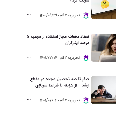
شرکت کرد؟
1400/09/29
تحريريه 3گام
تعداد دفعات مجاز استفاده از سهمیه 5
درصد ایثارگران
1401/07/04
تحريريه 3گام
صفر تا صد تحصیل مجدد در مقطع
ارشد – از هزینه تا شرایط سربازی
1401/07/04
تحريريه 3گام