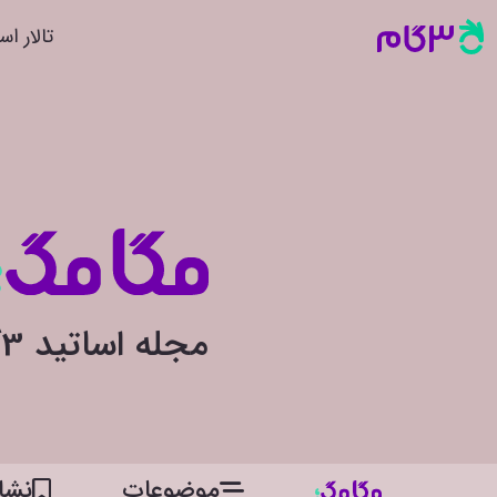
تالار اس
مجله اساتید 3گام
موضوعات
نشان