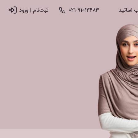
 اساتید
021-91012483
ثبت‌نام |‌ ورود