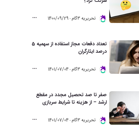
شرکت کرد؟
1400/09/29
تحريريه 3گام
تعداد دفعات مجاز استفاده از سهمیه 5
درصد ایثارگران
1401/07/04
تحريريه 3گام
صفر تا صد تحصیل مجدد در مقطع
ارشد – از هزینه تا شرایط سربازی
1401/07/04
تحريريه 3گام