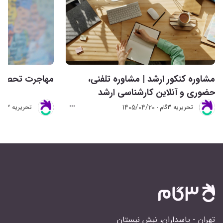
مشاوره کنکور ارشد | مشاوره تلفنی،
مهاجرت تحصیلی 
حضوری و آنلاین کارشناسی ارشد
1405/04/20
تحريريه 3گام
تحريريه 3گام
تهران - پاسداران، نبش نیستان