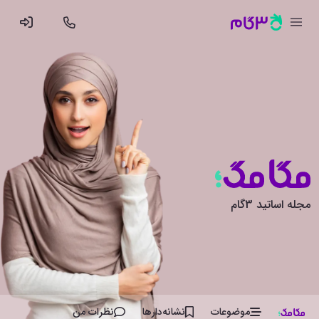
مجله اساتید 3گام
موضوعات
نشانه‌دار‌ها
نظرات من