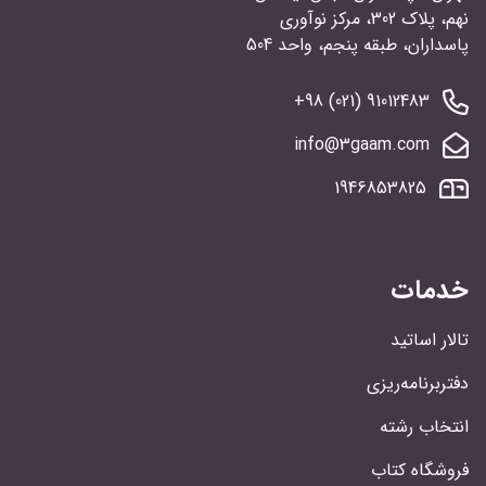
نهم، پلاک 302، مرکز نوآوری
پاسداران، طبقه پنجم، واحد 504
91012483 (021) 98+
info@3gaam.com
1946853825
خدمات
تالار اساتید
دفتربرنامه‌ریزی
انتخاب رشته
فروشگاه کتاب