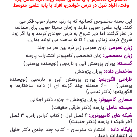
وقت، افراد تنبل در درس خواندن، افراد با پایه علمی متوسط
این بسته مخصوص کسانیه که به رتبه بسیار خوب فکر می
کنند. پایه علمی خوبی دارند و زمان نسبتا خوبی برای مطالعه
در نظر گرفتند اما دیر شروع به درس خوندن کردند و یا اگر زود
شروع کردند زمانی بین 4 تا 5 ساعت می تونند بذارن.
زبان عمومی:
زبان عمومی زیر ذره بین هر دو جلد
زبان تخصصی:
زبان تخصصی کامپیوتر انتشارات پارسه
گسسته:
پوران پژوهش آبی و نارنجی (نویسنده یوسفی)
ساختمان داده:
پوران پژوهش
طراحی الگوریتم:
پوران پژوهش آبی و نارنجی (نویسنده
یوسفی) – 600 مسئله چند گزینه ای از داده ساختارها و
الگوریتم­ها (دکتر قدسی)
معماری کامپیوتر:
پوران پژوهش + جزوه دکتر اجلالی
سیستم عامل:
پارسه (دکتر طرقی حقیقت)
شبکه ­های کامپیوتری:
4 فصل اول از کتاب کراس راس، 3 فصل
آخر شبکه 1 پارسه (دکتر حقیقت)
پایگاه داده :
انتشارات مدرسان - کتاب چند جلدی دکتر خلیل
فر انتشارات راهیان