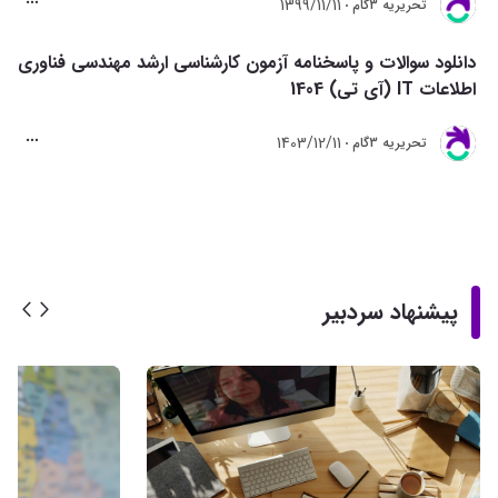
1399/11/11
تحريريه 3گام
دانلود سوالات و پاسخنامه آزمون کارشناسی ارشد مهندسی فناوری
اطلاعات IT (آی تی) 1404
1403/12/11
تحريريه 3گام
پیشنهاد سردبیر