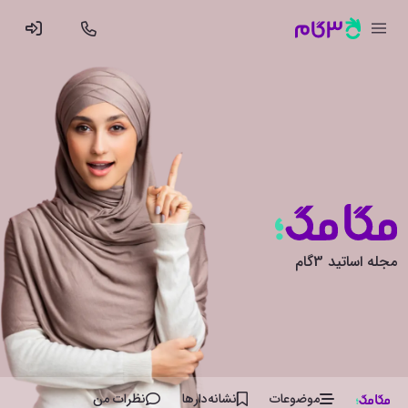
مجله اساتید 3گام
موضوعات
نشانه‌دار‌ها
نظرات من