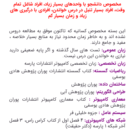
مخصوص دانشجو با واحدهای بسیار زیاد، افراد شاغل تمام
وقت، افراد بسیار تنبل در درس خواندن، افرادی با درگیری های
زیاد و زمان بسیار کم
این بسته مخصوص کسانیه که تاکنون موفق به مطالعه دروس
نشده اند و به خاطر زمان محدود نیاز به منابع بسیار خلاصه ،
مفید و جامع دارند.
زبان عمومی:
تست های سال گذشته و اگر پایه ضعیفی دارید
نیازی به خواندن این درس نیست.
زبان تخصصی:
زبان تخصصی کامپیوتر انتشارات پارسه
ریاضیات گسسته:
کتاب گسسته انتشارات پوران پژوهش هادی
یوسفی
ساختمان داده:
پوران پژوهش
طراحی الگوریتم:
پوران پژوهش آبی
معماری کامپیوتر :
کتاب معماری کامپیوتر انتشارات پوران
پژوهش هادی یوسفی
سیستم عامل :
جزوه خلیلی فر
شبکه ­های کامپیوتری:
4 فصل اول از کتاب کراس راس، 3 فصل
آخر شبکه 1 پارسه (دکتر حقیقت)