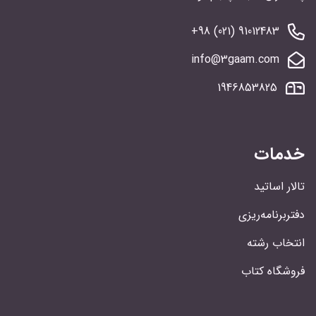
91012483 (021) 98+
info@3gaam.com
1946853825
خدمات
تالار اساتید
دفتربرنامه‌ریزی
انتخاب رشته
فروشگاه کتاب