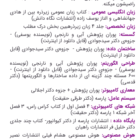
راضیشون میکنه.
زبان انگلیسی عمومی
:
کتاب زبان عمومی زیرذره بین از هادی
جهانشاهی و الناز یوسف زاده (انتشارات نگاه دانش)
زبان تخصصی:
جلد 4 زبان زیرذرهبین بخش درک مطلب
گسسته:
پوران پژوهش آبی و نارنجی (نویسنده یوسفی) -
جزوه‌ی دکتر سیدجوادی (قابل دانلود از اینترنت)
ساختمان داده:
پوران پژوهش - جزوه‌ی دکتر سیدجوادی (قابل
دانلود از اینترنت)
طراحی الگوریتم:
پوران پژوهش آبی و نارنجی (نویسنده
یوسفی) - جزوه‌ی دکتر سیدجوادی (قابل دانلود از اینترنت) -
600 مسئله چند گزینه ای از داده ساختارها و الگوریتم­ها (دکتر
قدسی)
معماری کامپیوتر:
پوران پژوهش + جزوه دکتر اجلالی
سیستم عامل:
پارسه (دکتر طرقی حقیقت)
شبکه­ های کامپیوتری:
4 فصل اول از کتاب کراس راس، 3 فصل
آخر شبکه 1 پارسه (دکتر حقیقت)
پایگاه داده :
انتشارات پارسه از دکتر کیوانپور- کتاب چند جلدی
دکتر خلیل فر انتشارات راهیان
هوش مصنوعی:
هوش مصنوعی هشام فیلی انتشارات نصیر