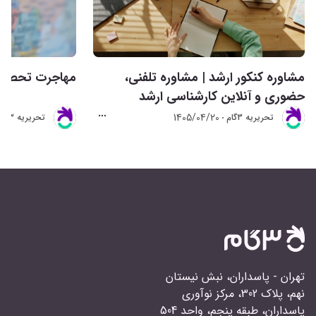
مشاوره کنکور ارشد | مشاوره تلفنی،
مهاجرت تحصیلی 
حضوری و آنلاین کارشناسی ارشد
1405/04/20
تحريريه 3گام
تحريريه 3گام
تهران - پاسداران، نبش نیستان
نهم، پلاک 302، مرکز نوآوری
پاسداران، طبقه پنجم، واحد 504