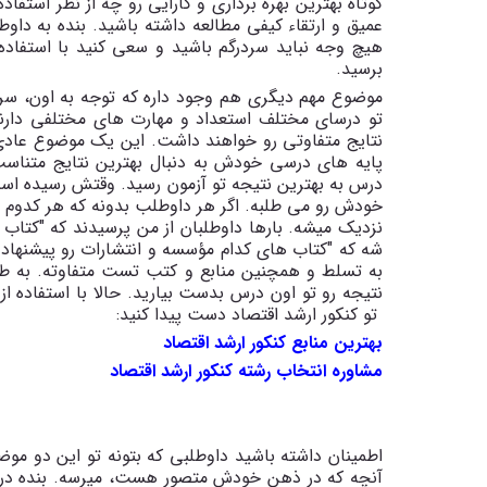
کوتاه بهترین بهره برداری و کارایی رو چه از نظر است
عمیق و ارتقاء کیفی مطالعه داشته باشید. بنده به داوطل
هیچ وجه نباید سردرگم باشید و سعی کنید با استفاده ا
برسید.
موضوع مهم دیگری هم وجود داره که توجه به اون، سرن
تو درسای مختلف استعداد و مهارت های مختلفی دارند
نتایج متفاوتی رو خواهند داشت. این یک موضوع عا
پایه های درسی خودش به دنبال بهترین نتایج متناسب
درس به بهترین نتیجه تو آزمون رسید. وقتش رسیده است
خودش رو می طلبه. اگر هر داوطلب بدونه که هر کدوم از
نزدیک میشه. بارها داوطلبان از من پرسیدند که "کتاب 
شه که "کتاب های کدام مؤسسه و انتشارات رو پیشنهاد
به تسلط و همچنین منابع و کتب تست متفاوته. به طور
نتیجه رو تو اون درس بدست بیارید. حالا با استفاده ا
تو کنکور ارشد اقتصاد دست پیدا کنید:
بهترین منابع کنکور ارشد اقتصاد
مشاوره انتخاب رشته کنکور ارشد اقتصاد
اطمینان داشته باشید داوطلبی که بتونه تو این دو مو
آنچه که در ذهن خودش متصور هست، میرسه. بنده در ب