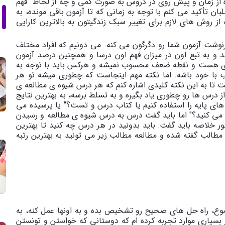
فاده از زمان و پیش روی در دروس به صورت کمی و چه از لحاظ فهم
بان تأکید می کنم با توجه به زمانی که تا آزمون باقی مونده، به
ز روش های لازم برای تغییر سبک زندگیتون به بالاترین کارایی
وشت آزمون شما رو دگرگون می کنه. می دونیم که افراد مختلف
 و به تبع اون در میزان فهم اون درسا و همچنین درصد آزمون
دی هست و نقطه ضعف محسوب نمیشه و هرکس باید با توجه به
 با خود باشه. اما نکته مهم اینجاست که چطوری میشه تو هر
 تا به این نکته کلیدی اشاره کنم که هر درس شیوه ی مطالعه ی
 درس ها رو چطوری یاد بگیره و به تسلط برسه، به بهترین نتایج
های پایه را استفاده کنیم یا کتاب درس و تست؟" یا پرسیده می
 می کنید؟" اما باید گفت درس به درس شیوه ی مطالعه و رسیدن
 خلاصه باید گفت: باید بدونید در هر درس چه کنید تا بهترین
ز مطالب گفته شده و مطالعه مطالب زیر می تونید به بهترین رتبه
ضوع، راه حل های صحیح رو تشخیص بده و به اونها عمل کنه، به
سیاری موارد تجربه کرده ام که دوستانی که خواستن و تونستن