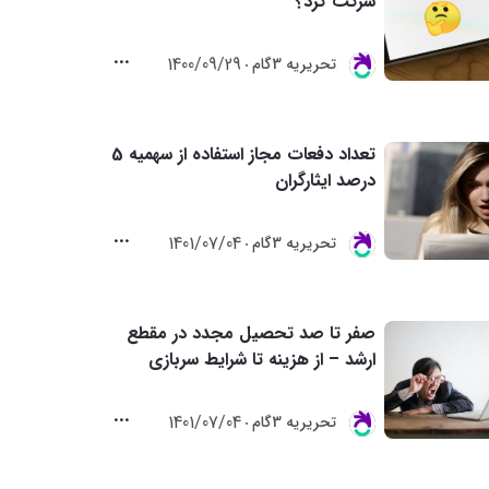
شرکت کرد؟
1400/09/29
تحريريه 3گام
تعداد دفعات مجاز استفاده از سهمیه 5
درصد ایثارگران
1401/07/04
تحريريه 3گام
صفر تا صد تحصیل مجدد در مقطع
ارشد – از هزینه تا شرایط سربازی
1401/07/04
تحريريه 3گام