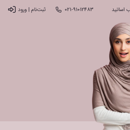
 اساتید
021-91012483
ثبت‌نام |‌ ورود