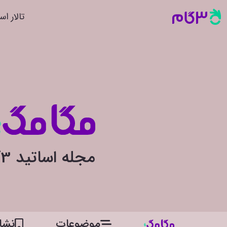
تالار اس
مجله اساتید 3گام
موضوعات
نشان