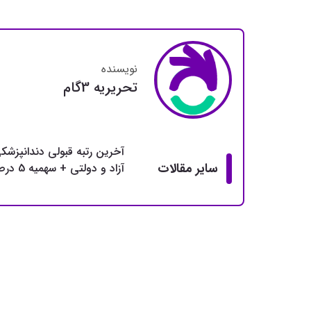
نویسنده
تحريريه 3گام
آخرین رتبه قبولی دندانپزشک
سایر مقالات
آزاد و دولتی + سهمیه 5 درصد