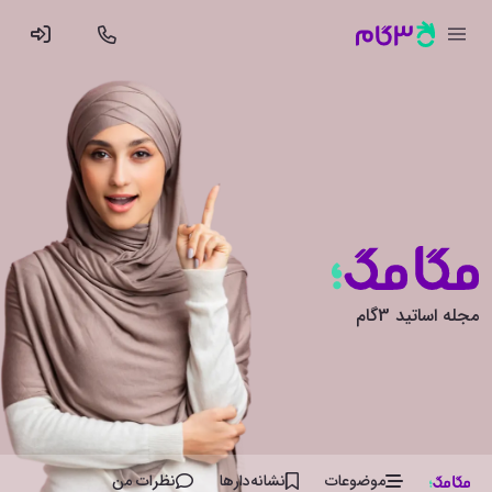
مجله اساتید 3گام
موضوعات
نشانه‌دار‌ها
نظرات من