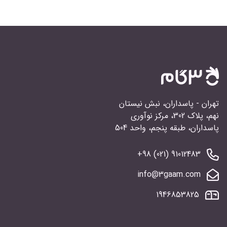
تهران - پاسداران، نبش نیستان
نهم، پلاک 302، مرکز نوآوری
پاسداران، طبقه پنجم، واحد 504
91012483 (021) 98+
info@3gaam.com
1946853825