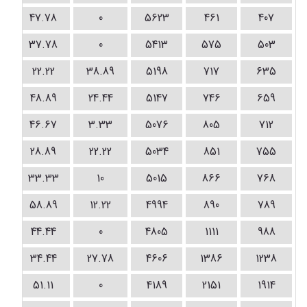
47.78
0
5623
461
407
37.78
0
5413
575
503
22.22
38.89
5198
717
635
48.89
24.44
5147
746
659
46.67
3.33
5076
805
712
28.89
22.22
5034
851
755
33.33
10
5015
866
768
58.89
12.22
4994
890
789
44.44
0
4805
1111
988
34.44
27.78
4606
1386
1238
51.11
0
4189
2151
1914