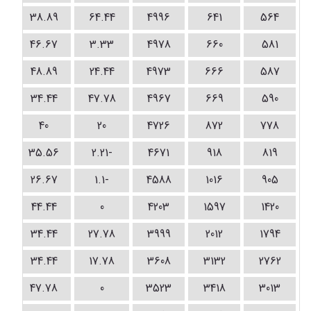
38.89
64.44
4996
641
564
46.67
3.33
4978
660
581
48.89
24.44
4973
666
587
34.44
47.78
4967
669
590
40
20
4726
872
778
35.56
-2.21
4671
918
819
26.67
-1.1
4588
1016
905
44.44
0
4203
1597
1420
34.44
27.78
3999
2012
1794
34.44
17.78
3608
3132
2762
47.78
0
3523
3418
3013