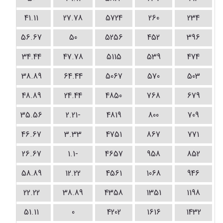
41.11
27.78
5724
260
234
56.67
50
5256
452
396
34.44
47.78
5115
539
474
38.89
64.44
5067
570
503
48.89
24.44
4850
768
679
35.56
-2.21
4819
800
709
46.67
3.33
4751
867
771
26.67
-1.1
4657
958
852
58.89
12.22
4561
1068
946
22.22
38.89
4358
1351
1198
51.11
0
4202
1616
1432