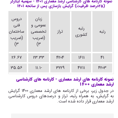
نمونه کارنامه های کارشناسی ارشد معماری 1401 - سهمیه ایثارگر
(25درصد ظرفیت) گرایش بازسازی پس از سانحه 1401
د
زبان
دروس
ت
عمومی و
فنی
رتبه
رتبه
تراز
تخصصی
ساختمان
کشوری
(ضریب
(ضریب
(
3)
3)
26.67
23.33
4204
1611
41
35.56
-11.1
3229
4711
4203
نمونه کارنامه های ارشد معماری - کارنامه های کارشناسی
ارشد معماری 1400
در جدول زیر، برخی از کارنامه های ارشد معماری 1400 گرایش
به گرایش، به همراه رتبه، تراز و درصدهای دروس کارشناسی
ارشد معماری قرار داده شده است.