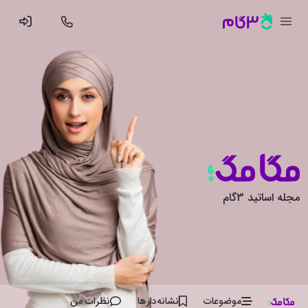
مجله اساتید 3گام
موضوعات
نشانه‌دار‌ها
نظرات من