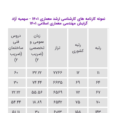
نمونه کارنامه های کارشناسی ارشد معماری 1401 - سهمیه آزاد
گرایش مهندسی معماری اسلامی 1401
د
زبان
دروس
ت
عمومی و
فنی
رتبه
رتبه
تراز
تخصصی
ساختمان
کشوری
(ضریب
(ضریب
(
2)
2)
7
60
32.22
7766
12
11
30
74.44
6635
69
64
22.22
55.56
6569
72
67
54.44
18.89
6542
75
70
51.11
30
6023
158
143