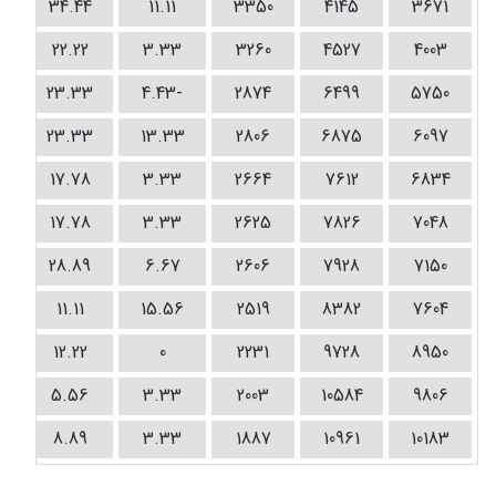
34.44
11.11
3350
4145
3671
22.22
3.33
3260
4527
4003
23.33
-4.43
2874
6499
5750
23.33
13.33
2806
6875
6097
17.78
3.33
2664
7612
6834
17.78
3.33
2625
7826
7048
28.89
6.67
2606
7928
7150
11.11
15.56
2519
8382
7604
12.22
0
2231
9728
8950
5.56
3.33
2003
10584
9806
8.89
3.33
1887
10961
10183