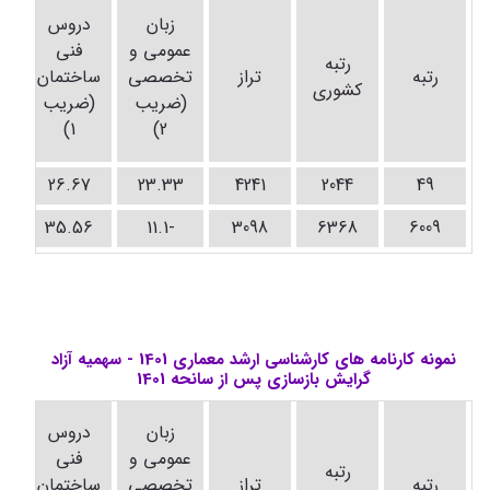
د
زبان
دروس
ت
عمومی و
فنی
رتبه
رتبه
تراز
تخصصی
ساختمان
کشوری
(ضریب
(ضریب
(
1)
2)
26.67
23.33
4241
2044
49
35.56
-11.1
3098
6368
6009
نمونه کارنامه های کارشناسی ارشد معماری 1401 - سهمیه آزاد
گرایش بازسازی پس از سانحه 1401
د
زبان
دروس
ت
عمومی و
فنی
رتبه
رتبه
تراز
تخصصی
ساختمان