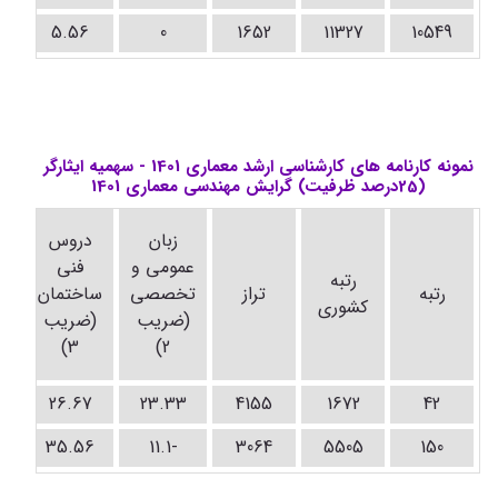
5.56
0
1652
11327
10549
نمونه کارنامه های کارشناسی ارشد معماری 1401 - سهمیه ایثارگر
(25درصد ظرفیت) گرایش مهندسی معماری 1401
د
زبان
دروس
ت
عمومی و
فنی
رتبه
رتبه
تراز
تخصصی
ساختمان
کشوری
(ضریب
(ضریب
(
3)
2)
26.67
23.33
4155
1672
42
35.56
-11.1
3064
5505
150