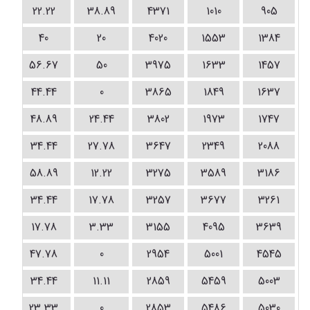
22.22
38.89
4371
1010
905
40
20
4020
1553
1384
56.67
50
3975
1633
1457
44.44
0
3865
1849
1637
48.89
24.44
3802
1973
1747
34.44
27.78
3647
2349
2088
58.89
12.22
3275
3589
3186
34.44
17.78
3257
3677
3261
17.78
3.33
3155
4095
3639
47.78
0
2954
5001
4545
34.44
11.11
2859
5459
5003
23.33
0
2853
5486
5030