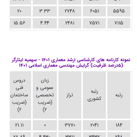
20
3.33
2748
6051
5595
15.56
4.44
2481
7571
7115
نمونه کارنامه های کارشناسی ارشد معماری 1401 - سهمیه ایثارگر
(5درصد ظرفیت) گرایش مهندسی معماری اسلامی 1401
د
زبان
دروس
ت
عمومی و
فنی
رتبه
رتبه
تراز
تخصصی
ساختمان
کشوری
(ضریب
(ضریب
(
2)
2)
21.11
0
3770
2041
184