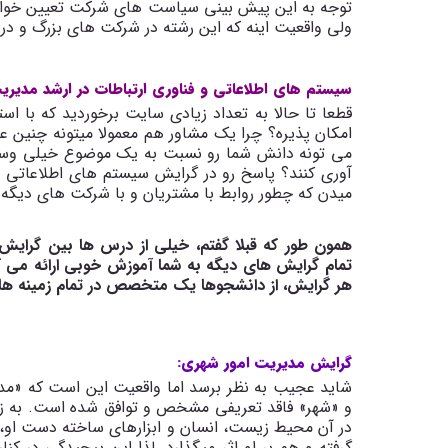
توجه به این پیش بینی سیاست های شرکت تعیین خواهد ش
ولی واقعیت اینه که این رشته در شرکت های بزرگ و در 
سیستم های اطلاعاتی و فناوری ارتباطات در ارشد مدیریت کس
قطعا تا حالا به تعداد زیادی سایت برخوردید که با است
امکان پذیره؟ چرا یک مشاور هم معمولا میتونه چنین عم
می تونه دانش شما رو نسبت به یک موضوع خیلی وسیع 
آوری کنند؟ پاسخ رو در گرایش سیستم های اطلاعاتی و 
میدن که چطور روابط با مشتریان و با شرکت های دیگه ر
همون طور که قبلا گفتم، خیلی از درس ها بین گرایش 
تمام گرایش های دیگه به شما آموزش خوبی ارائه می ک
هر گرایش، از دانشجوها یک متخصص در تمام زمینه های
گرایش مدیریت امور شهری:
شاید عجیب به نظر برسد اما واقعیت این است که «مد
و «شهر» فاقد تعریفی مشخص و توافق شده است. به زب
در آن محیط زیست، انسان و ابزارهای ساخته دست او، مج
گرفته و هم بر او اثر می­گذارد. لذا این پیچیدگی در ک