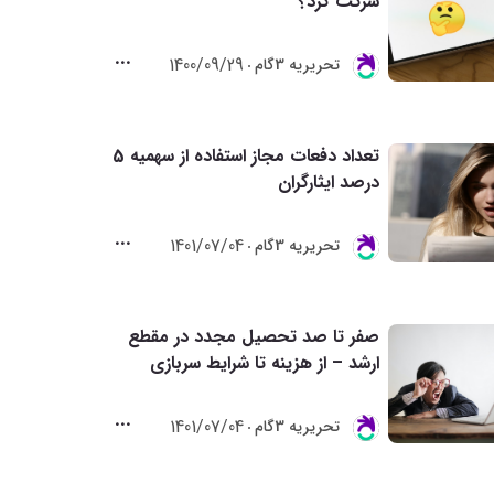
شرکت کرد؟
1400/09/29
تحريريه 3گام
تعداد دفعات مجاز استفاده از سهمیه 5
درصد ایثارگران
1401/07/04
تحريريه 3گام
صفر تا صد تحصیل مجدد در مقطع
ارشد – از هزینه تا شرایط سربازی
1401/07/04
تحريريه 3گام