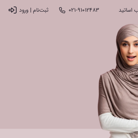
 اساتید
021-91012483
ثبت‌نام |‌ ورود