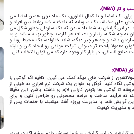
کار (MBA):
برای یک امضا و با کمال ناباوری، یک ماه برای همین امضا می
ش های مختلف یک سازمانه که باعث میشه روابط بین افراد و
. در این گرایش به شما یاد میدن که یک سازمان چطور شکل می
ن به چه شکله، رفتار و اهداف هر کارمند چطور بهینه میشه و به
سازمان باشه و چه هر چیز دیگه، شاید خانواده، یک محیط پویا و
ن معمولا راحت تر میتونن شرکت موفقی رو ایجاد کنن و البته
ابع انسانی، در بازار کار وجود داره که می تونن انتخاب کنن.
MB):
اتشون از شرکت های دیگه کمک می گیرن. کافیه اگه گوشی با
گوشی نگاه کنید. گوگل به عنوان یک شرکت نرم افزاری به خیلی از
شه تا گوشی ها بتونن کارایی لازم رو داشته باشن. این دقیقا
نه که فرآیند ساخت و عرضه محصولی رو طراحی کنین و برای
ن گرایش شما با مدیریت پروژه آشنا میشید، با خدمات پس از
لید و مدیریت کیفیت.
 گرایشه. در این گرایش به شما آموزش داده میشه اگه در زمینه