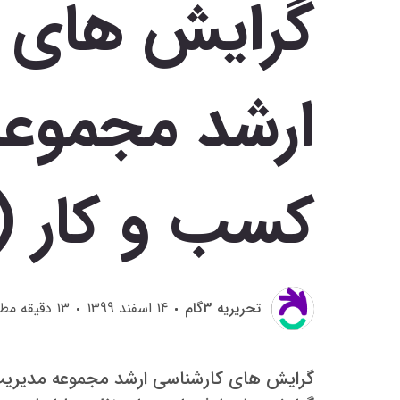
گرایش های ک
ارشد مجموع
کسب و کار (MBA)
تحريريه 3گام
14 اسفند 1399
13
دقیقه مطا