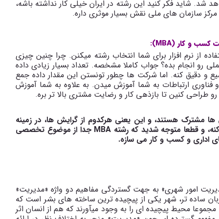
د. شاید فکر کنید این رشته در ایران خیلی کار نداشته باشه،
مرکز سازمان های ملی نقش بسیار موثری داره.
ب و کار (MBA):
فاده از نرم افزار برای شما انتخاب رشته میکنن. چرا چنین چیزی
لی رو انجام بده؟ جواب کاملا مشخصه. تعداد بسیار زیادی داده
و دقیق کنه. اما شرکت ها چطور تونستن این مقدار داده جمع
فناوری ارتباطات به شما آموزش میدن. به علاوه به شما آموزش
و طراحی کنین تا بازذهی کار و رضایت مشتری بالا تر بره.
ها مشترک هستند، و این یعنی هرکدوم از گرایش ها، در زمینه
نه، و قطعا متوجه شدید که رشته
MBA
جدا از موضوع تخصصی
 اداری و کسب و کار می سازه.
یریت امور شهری» به جهت گستردگی مفاهیم دو واژه «مدیریت»
ان ساده تر، شهر یکی از پیچیده ترین ساخته های بشر است که
موعا محیط پیچیده ای را به وجود می­آورند که هم از انسان اثر
نار مفهوم گسترده ای چون «مدیریت» منجر به اختلاف نظر در ارائه