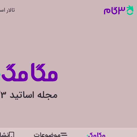
تالار اس
مجله اساتید 3گام
موضوعات
نشان