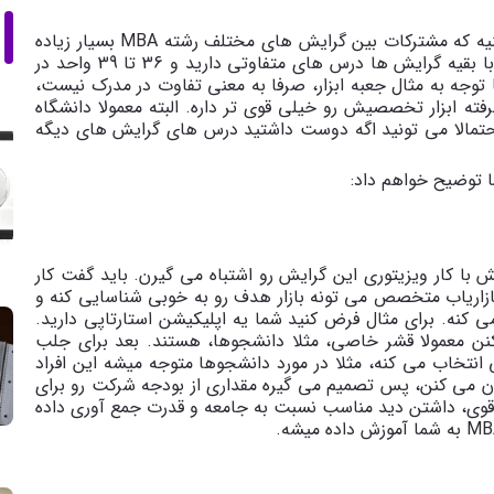
MBA
بسیار زیاده
و در 48 واحدی که می خونید، معمولا در 9 یا 12 واحد با بقیه گرایش ها درس های متفاوتی دارید و 36 تا 39 واحد در
رکه. تفاوت این 9 تا 12 واحد هم با توجه به مثال جعبه ابزار، صرفا به معنی تفاوت در مدرک نیست،
 ابزار تخصصیش رو خیلی قوی تر داره. البته معمولا دانشگاه
ا احتمالا می تونید اگه دوست داشتید درس های گرایش های دیگه
ش با کار ویزیتوری این گرایش رو اشتباه می گیرن. باید گفت کار
بازاریاب متخصص می تونه بازار هدف رو به خوبی شناسایی کنه و
 کنه. برای مثال فرض کنید شما یه اپلیکیشن استارتاپی دارید.
یکنن معمولا قشر خاصی، مثلا دانشجوها، هستند. بعد برای جلب
انتخاب می کنه، مثلا در مورد دانشجوها متوجه میشه این افراد
دن می کنن، پس تصمیم می گیره مقداری از بودجه شرکت رو برای
قوی، داشتن دید مناسب نسبت به جامعه و قدرت جمع آوری داده