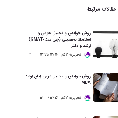
مقالات مرتبط
روش خواندن و تحلیل هوش و
استعداد تحصیلی (جی مت-GMAT)
ارشد و دکترا
1399/12/14
تحريريه 3گام
روش خواندن و تحلیل درس زبان ارشد
MBA
1399/12/16
تحريريه 3گام