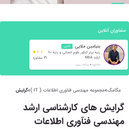
مشاوران آنلاین
بنیامین ملایی
آنلاین
4.7
رتبه برتر کنکور علوم انسانی و رتبه ۷۰
ارشد MBA
31 مشاوره
مشاوره
برنامه ریزی
مگامگ
مجموعه مهندسی فناوری اطلاعات ( IT )
گرایش
های
گرایش های کارشناسی ارشد
کارشناسی
ارشد
مهندسی فنآوری اطلاعات
مهندسی
فنآوری