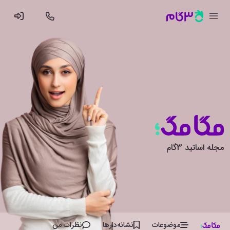
مجله اساتید 3گام
موضوعات
نشانه‌دار‌ها
نظرات من