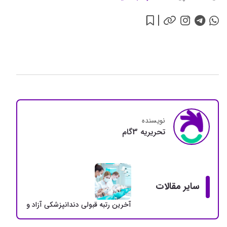
نویسنده
تحريريه 3گام
سایر مقالات
آخرین رتبه قبولی دندانپزشکی آزاد و دولتی + سهمی