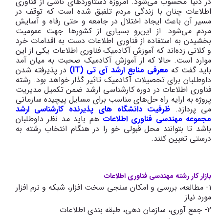
در دنیا محسوب می‌شود. امروزه دستاوردهای ناشی از فناوری
اطلاعات چنان با زندگی مردم تلفیق شده است که توقف در
مسیر آن باعث ایجاد اختلال در جامعه و حتی رفاه و آسایش
مردم می‌شود. از این‌رو بسیاری از کشورها جهت عمومیت
بخشیدن به استفاده از فناوری اطلاعات دست به اقدامات خرد
و کلانی زده‌اند که آموزش آکادمیک فناوری اطلاعات یکی از این
موارد است. حالا که از آموزش آکادمیک صحبت به میان آمد
باید گفت که
معرفی منابع ارشد آی تی (IT)
در پذیرفته شدن
داوطلبان برای تحصیلات آکادمیک تاثیر گذار خواهد بود. رشته
فناوری اطلاعات در دوره کارشناسی ارشد ضمن تکمیل مدیریت
پروژه به ارایه راه حل‌های مناسب برای مسایل پیچیده سازمانی
می ‌پردازد.
ظرفیت دانشگاه های پذیرنده کارشناسی ارشد
مجموعه مهندسی فناوری اطلاعات
هم باید مد نظر داوطلبان
باشد تا بتوانند محل قبولی خو را در هنگام انتخاب رشته به
درستی تعیین کنند.
بازار کار رشته مهندسی فناوری اطلاعات
۱- مطالعه، بررسی و امکان سنجی سخت افزار، شبکه و نرم افزار
مورد نیاز
۲- جمع آوری، سازمان دهی، طبقه بندی اطلاعات