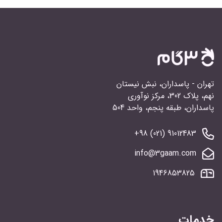
تهران - پاسداران، نبش نیستان
نهم، پلاک 302، مرکز نوآوری
پاسداران، طبقه پنجم، واحد 504
91012483 (021) 98+
info@3gaam.com
1946853825
خدمات