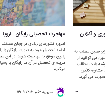
ری و آنلاین
مهاجرت تحصیلی رایگان | اروپا
امروزه کشورهای زیادی در جهان هستند ک
ادامه تحصیل خود به صورت رایگان یا با
 زیر همین مطلب به
پایین موفق به مهاجرت شوند. در این م
ین می توانید از
هزینه ی تحصیل در آن ها رایگان یا بسیار
شته بابت مطالب
میکنیم.
مشاوره کنکور
1401/07/04
تحريريه 3گام