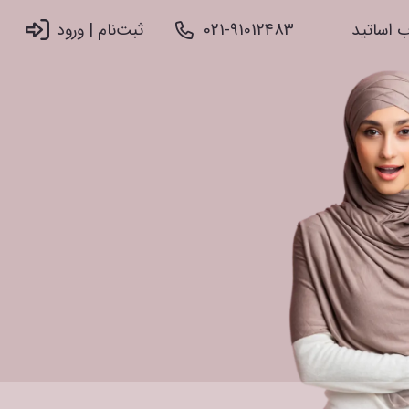
 اساتید
021-91012483
ثبت‌نام |‌ ورود