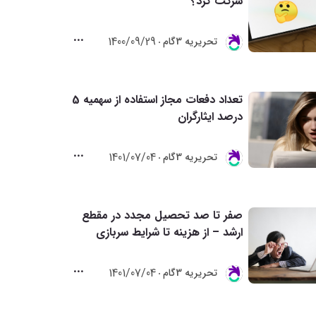
شرکت کرد؟
1400/09/29
تحريريه 3گام
تعداد دفعات مجاز استفاده از سهمیه 5
درصد ایثارگران
1401/07/04
تحريريه 3گام
صفر تا صد تحصیل مجدد در مقطع
ارشد – از هزینه تا شرایط سربازی
1401/07/04
تحريريه 3گام