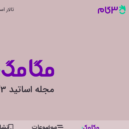
تالار اس
مجله اساتید 3گام
موضوعات
نشان