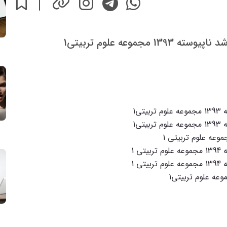
موعه علوم تربیتی1
ی1
ی1
 1
 1