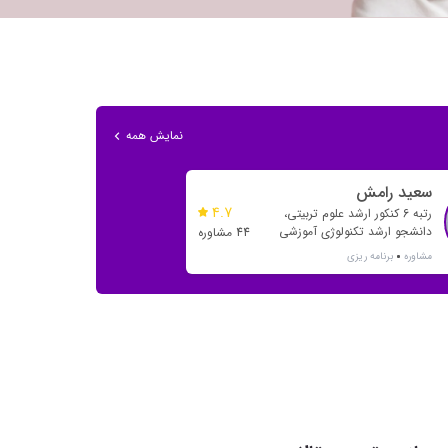
نمایش همه
سعید رامش
4.7
رتبه 6 کنکور ارشد علوم تربیتی،
دانشجو ارشد تکنولوژی آموزشی
44 مشاوره
علامه طباطبایی
مشاوره
برنامه ریزی