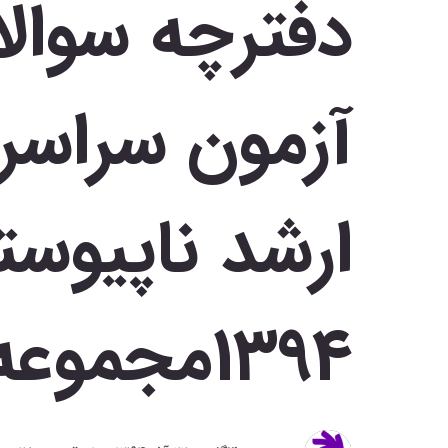
دفترچه سوالا
آزمون‌ سراسر
1394مجموعه علوم تربیتی1