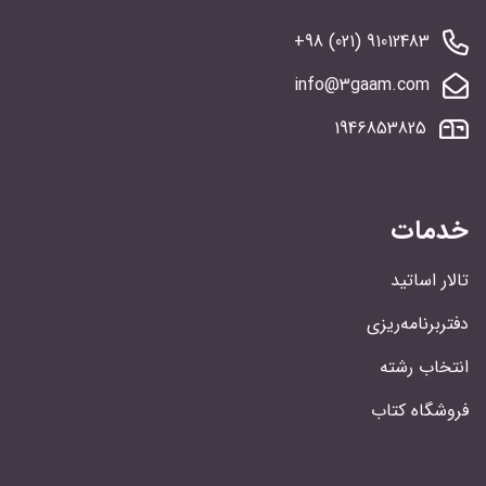
91012483 (021) 98+
info@3gaam.com
1946853825
خدمات
تالار اساتید
دفتربرنامه‌ریزی
انتخاب رشته
فروشگاه کتاب