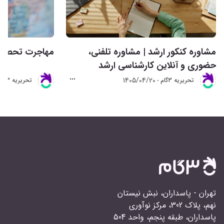
مشاوره کنکور ارشد | مشاوره تلفنی،
مهاجرت تحصیلی 
حضوری و آنلاین کارشناسی ارشد
1405/04/20
تحريريه 3گام
تحريريه 3گام
تهران - پاسداران، نبش نیستان
نهم، پلاک 302، مرکز نوآوری
پاسداران، طبقه پنجم، واحد 504