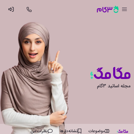
مجله اساتید 3گام
موضوعات
نشانه‌دار‌ها
نظرات من