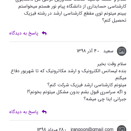
کارشناسی حسابداری از دانشگاه پیام نور هستم میخواستم
ببینم میتونم توی مقطع کارشناسی ارشد در رشته فیزیک
تحصیل کنم؟
پاسخ به دیدگاه
سعید
4 آذر 1398
سلام وقت بخیر
بنده لیسانس الکترونیک و ارشد مکاترونیک که تا شهریور دفاع
میکنم.
میتونم کارشناسی ارشد فیزیک شرکت کنم؟
و اگه سراسری قبول بشم بدون مشکل میتونم بخونم؟!
جبرانی اینا چی میشه؟
پاسخ به دیدگاه
irangoon@gmail.com
28 مرداد 1398