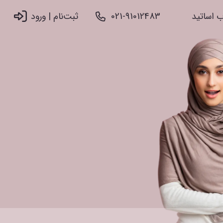
 اساتید
021-91012483
ثبت‌نام |‌ ورود