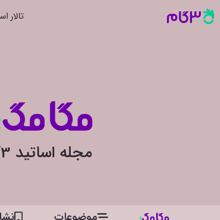
تالار اس
مجله اساتید 3گام
موضوعات
نشان