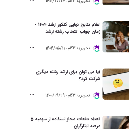
1401/07/04
تحريريه 3گام
اعلام نتایج نهایی کنکور ارشد 1404 -
زمان جواب انتخاب رشته ارشد
1404/05/11
تحريريه 3گام
آیا می توان برای ارشد رشته دیگری
شرکت کرد؟
1400/09/29
تحريريه 3گام
تعداد دفعات مجاز استفاده از سهمیه 5
درصد ایثارگران