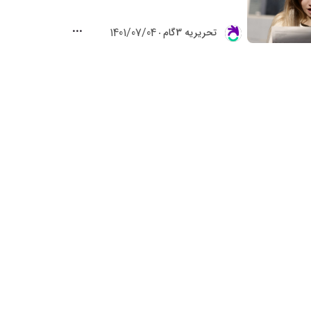
1401/07/04
تحريريه 3گام