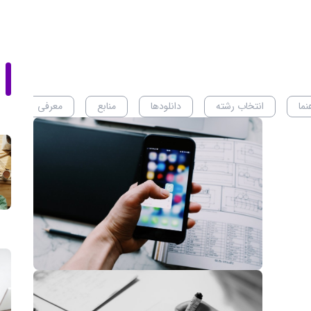
نما
انتخاب رشته
دانلودها
منابع
معرفی