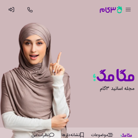
مجله اساتید 3گام
موضوعات
نشانه‌دار‌ها
نظرات من