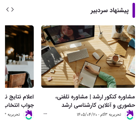
پیشنهاد سردبیر
مشاوره کنکور ارشد | مشاوره تلفنی،
حضوری و آنلاین کارشناسی ارشد
جواب انتخاب ر
1405/04/20
تحريريه 3گام
تحريريه 3گام