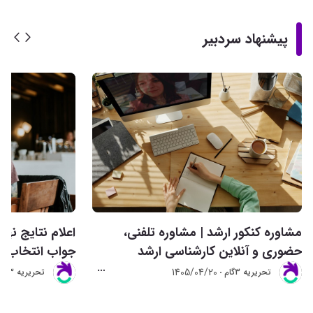
پیشنهاد سردبیر
مشاوره کنکور ارشد | مشاوره تلفنی،
حضوری و آنلاین کارشناسی ارشد
جواب انتخاب ر
1405/04/20
تحريريه 3گام
تحريريه 3گام