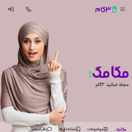
مجله اساتید 3گام
موضوعات
نشانه‌دار‌ها
نظرات من