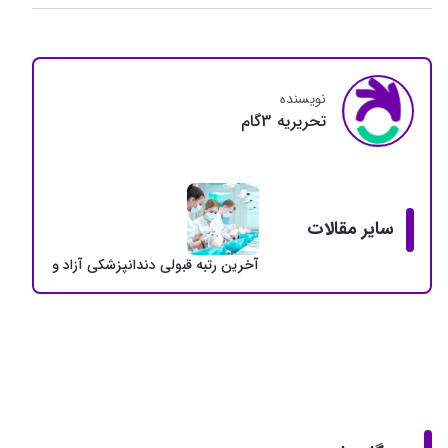
نویسنده
تحريريه 3گام
سایر مقالات
آخرین رتبه قبولی دندانپزشکی آزاد و دولتی + سهمی