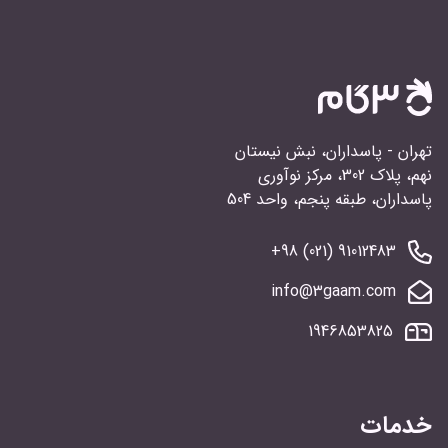
تهران - پاسداران، نبش نیستان
نهم، پلاک 302، مرکز نوآوری
پاسداران، طبقه پنجم، واحد 504
91012483 (021) 98+
info@3gaam.com
1946853825
خدمات