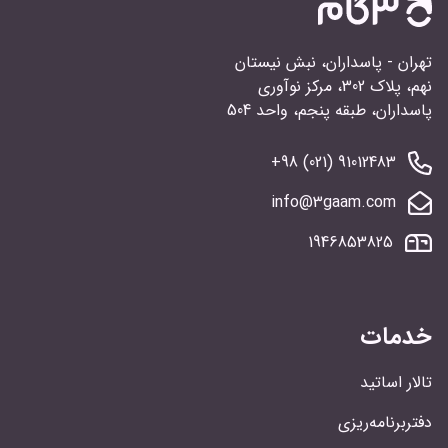
تهران - پاسداران، نبش نیستان
نهم، پلاک 302، مرکز نوآوری
پاسداران، طبقه پنجم، واحد 504
91012483 (021) 98+
info@3gaam.com
1946853825
خدمات
تالار اساتید
دفتربرنامه‌ریزی