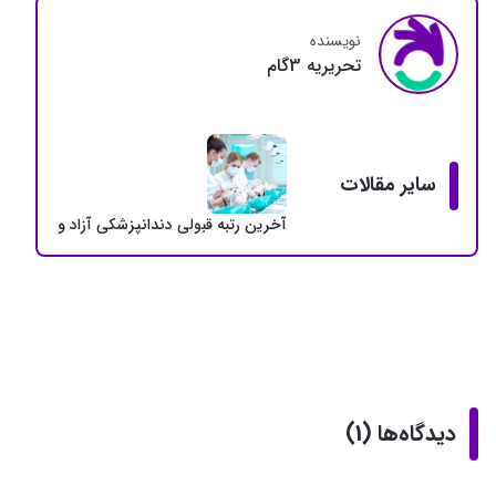
نویسنده
تحريريه 3گام
سایر مقالات
آخرین رتبه قبولی دندانپزشکی آزاد و دولتی + سهمی
دیدگاه‌ها (1)