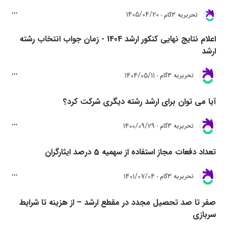
1405/04/20
تحريريه 3گام
اعلام نتایج نهایی کنکور ارشد 1404 - زمان جواب انتخاب رشته
ارشد
1404/05/11
تحريريه 3گام
آیا می توان برای ارشد رشته دیگری شرکت کرد؟
1400/09/29
تحريريه 3گام
تعداد دفعات مجاز استفاده از سهمیه 5 درصد ایثارگران
1401/07/04
تحريريه 3گام
صفر تا صد تحصیل مجدد در مقطع ارشد – از هزینه تا شرایط
سربازی