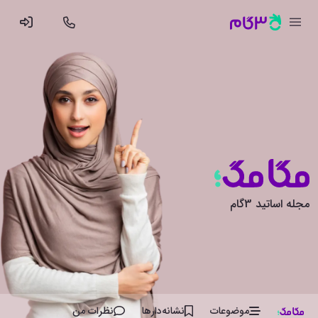
مجله اساتید 3گام
موضوعات
نشانه‌دار‌ها
نظرات من