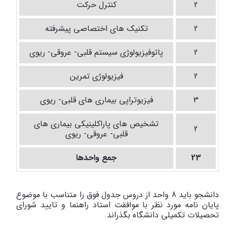
2
کنترل حرکت
2
تکنیک های اختصاصی پیشرفته
2
پاتوفیزیولوژی سیستم قلبی- عروقی- ریوی
2
فیزیولوژی تمرین
3
فیزیوتراپی بیماری های قلبی- ریوی
تشخیص های پاراکلینیکی بیماری های
2
قلبی- عروقی- ریوی
23
جمع واحدها
دانشجو باید 8 واحد از دروس جدول فوق را متناسب با موضوع
پایان نامه مورد نظر با موافقت استاد راهنما و تایید شورای
تحصیلات تکمیلی دانشگاه بگذراند.