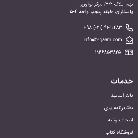
نهم، پلاک 302، مرکز نوآوری
پاسداران، طبقه پنجم، واحد 504
91012483 (021) 98+
info@3gaam.com
1946853825
خدمات
تالار اساتید
دفتربرنامه‌ریزی
انتخاب رشته
فروشگاه کتاب