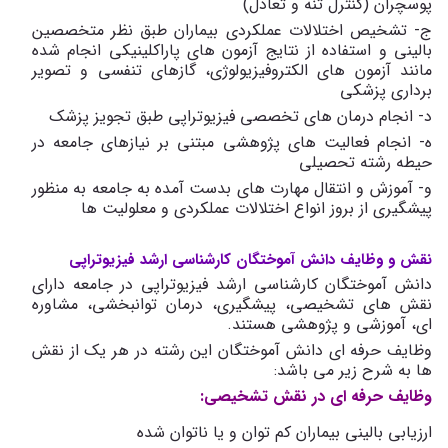
پوسچران (کنترل تنه و تعادل)
ج- تشخیص اختلالات عملکردی بیماران طبق نظر متخصصین
بالینی و استفاده از نتایج آزمون های پاراکلینیکی انجام شده
مانند آزمون های الکتروفیزیولوژی، گازهای تنفسی و تصویر
برداری پزشکی
د- انجام درمان های تخصصی فیزیوتراپی طبق تجویز پزشک
ه- انجام فعالیت های پژوهشی مبتنی بر نیازهای جامعه در
حیطه رشته تحصیلی
و- آموزش و انتقال مهارت های بدست آمده به جامعه به منظور
پیشگیری از بروز انواع اختلالات عملکردی و معلولیت ها
نقش و وظایف دانش آموختگان کارشناسی ارشد فیزیوتراپی
دانش آموختگان کارشناسی ارشد فیزیوتراپی در جامعه دارای
نقش های تشخیصی، پیشگیری، درمان توانبخشی، مشاوره
ای، آموزشی و پژوهشی هستند.
وظایف حرفه ای دانش آموختگان این رشته در هر یک از نقش
ها به شرح زیر می باشد:
وظایف حرفه ای در نقش تشخیصی:
ارزیابی بالینی بیماران کم توان و یا ناتوان شده