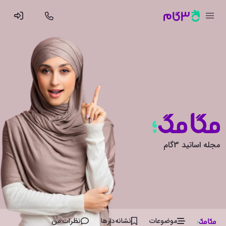
مجله اساتید 3گام
موضوعات
نشانه‌دار‌ها
نظرات من