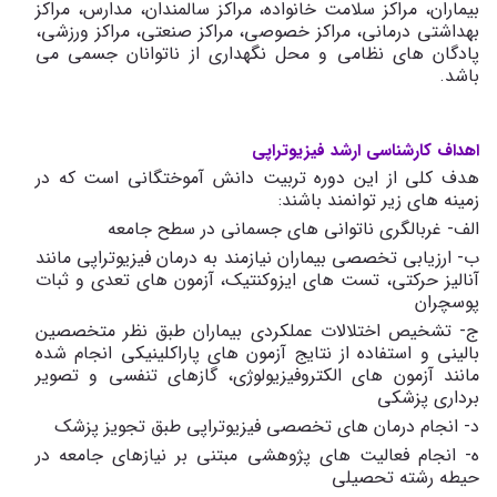
بیماران، مراکز سلامت خانواده، مراکز سالمندان، مدارس، مراکز
بهداشتی درمانی، مراکز خصوصی، مراکز صنعتی، مراکز ورزشی،
پادگان های نظامی و محل نگهداری از ناتوانان جسمی می
باشد.
اهداف کارشناسی ارشد فیزیوتراپی
هدف کلی از این دوره تربیت دانش آموختگانی است که در
زمینه های زیر توانمند باشند:
الف- غربالگری ناتوانی های جسمانی در سطح جامعه
ب- ارزیابی تخصصی بیماران نیازمند به درمان فیزیوتراپی مانند
آنالیز حرکتی، تست های ایزوکنتیک، آزمون های تعدی و ثبات
پوسچران
ج- تشخیص اختلالات عملکردی بیماران طبق نظر متخصصین
بالینی و استفاده از نتایج آزمون های پاراکلینیکی انجام شده
مانند آزمون های الکتروفیزیولوژی، گازهای تنفسی و تصویر
برداری پزشکی
د- انجام درمان های تخصصی فیزیوتراپی طبق تجویز پزشک
ه- انجام فعالیت های پژوهشی مبتنی بر نیازهای جامعه در
حیطه رشته تحصیلی