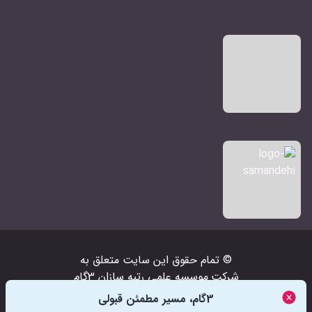
© تمام حقوق اين سايت متعلق به
شرکت‌
موسسه علمی رتبه سازان 3گام
است
3گام، مسیر مطمئن قبولی