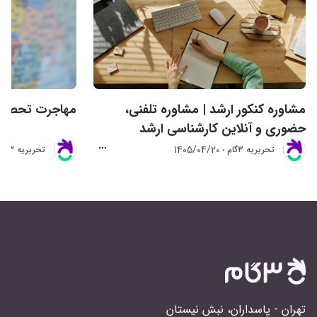
مشاوره کنکور ارشد | مشاوره تلفنی،
مهاجرت تحصیلی 
حضوری و آنلاین کارشناسی ارشد
1405/04/20
تحريريه 3گام
تحريريه 3گام
تهران - پاسداران، نبش نیستان