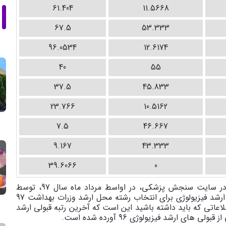
61.404
11.5668
67.5
53.333
96.0534
12.6174
40
55
37.5
45.833
23.766
10.5162
7.5
46.667
9.167
43.333
39.6066
0
کارنامه ارشد فیزیولوژی 96، بعد از انتشار نتایج اولیه در سایت سنجش پزشکی، در اواسط مرداد ماه سال 97، توسط
داوطلب ارشد فیزیولوژی دریافت می شود. این کارنامه ارشد فیزیولوژی برای انتخاب رشته محل ارشد وزرات بهداشت 97
طلاعاتی که باید داشته باشید این است که آخرین رتبه قبولی ارشد
.