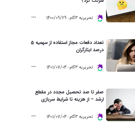
شرکت کرد؟
1400/09/29
تحريريه 3گام
تعداد دفعات مجاز استفاده از سهمیه 5
درصد ایثارگران
1401/07/04
تحريريه 3گام
صفر تا صد تحصیل مجدد در مقطع
ارشد – از هزینه تا شرایط سربازی
1401/07/04
تحريريه 3گام