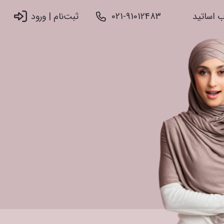
 اساتید
021-91012483
ثبت‌نام |‌ ورود