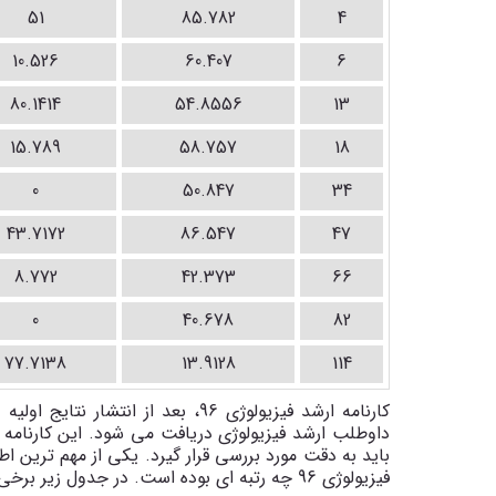
51
85.782
4
10.526
60.407
6
80.1414
54.8556
13
15.789
58.757
18
0
50.847
34
43.7172
86.547
47
8.772
42.373
66
0
40.678
82
77.7138
13.9128
114
باید به دقت مورد بررسی قرار گیرد. یکی از مهم ترین ا
فیزیولوژی 96 چه رتبه ای بوده است. در جدول زیر برخی از قبولی های ارشد فیزیولوژی 96 آورده شده است