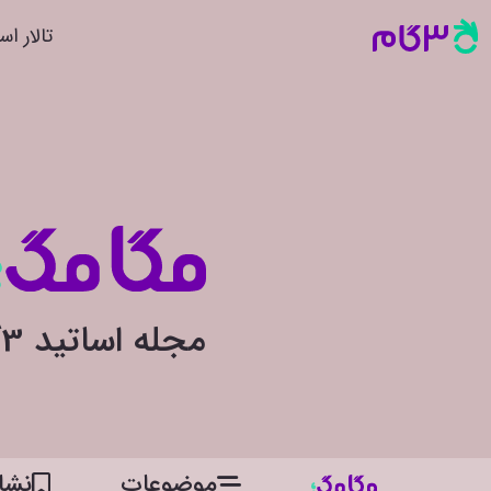
تالار اس
مجله اساتید 3گام
موضوعات
نشان