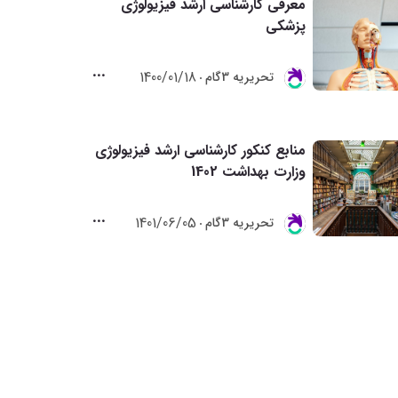
معرفی کارشناسی ارشد فیزیولوژی
پزشکی
1400/01/18
تحريريه 3گام
منابع کنکور کارشناسی ارشد فیزیولوژی
وزارت بهداشت 1402
1401/06/05
تحريريه 3گام