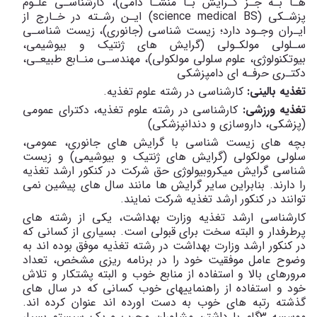
هـا بـه جـز گـرایش بـا منشـأ دامی)، کارشناسـی علـوم
پزشـکی
(science medical BS)
ایـن رشـته در خـارج از
ایـران وجـود دارد؛ زیست شناسی (جانوری)، زیست شناسـی
سـلولی مولکـولی (گرایش های ژنتیک و بیوشیمی،
بیوتکنولوژی، علوم سلولی مولکولی)، مهندسـی منـابع طبیعـی،
دکتـری حرفـه ای دامپزشکی
تغذیه بالینی:
کارشناسی در رشته علوم تغذیه
.
تغذیه ورزشی:
کارشناسی در رشته علوم تغذیه، دکترای عمومی
(پزشکی، داروسازی و دندانپزشکی)
بچه های زیست شناسی با گرایش های جانوری، عمومی،
سلولی مولکولی
(گرایش های ژنتیک و بیوشیمی) و زیست
شناسی گرایش میکروبیولوژی
حق شرکت در کنکور ارشد تغذیه
را دارند. بنابراین سایر گرایش ها مانند سال های پیشین نمی
توانند در کنکور ارشد تغذیه شرکت نمایند.
کارشناسی ارشد تغذیه وزارت بهداشت، یکی از رشته های
پرطرفدار و البته سخت برای قبولی است. بسیاری از کسانی که
در کنکور ارشد وزارت بهداشت در رشته تغذیه موفق بوده اند به
وضوح عامل موفقیت خود را در برنامه ریزی مشخص، تعداد
مرورهای بالا و استفاده از منابع خوب و البته پشتکار و تلاش
خود و استفاده از راهنماییهای خوب کسانی که در سال های
گذشته رتبه های خوب به دست اورده اند عنوان کرده اند.
موسسه 3گام با داشتن مشاوران مجرب و یک سیستم بسیار