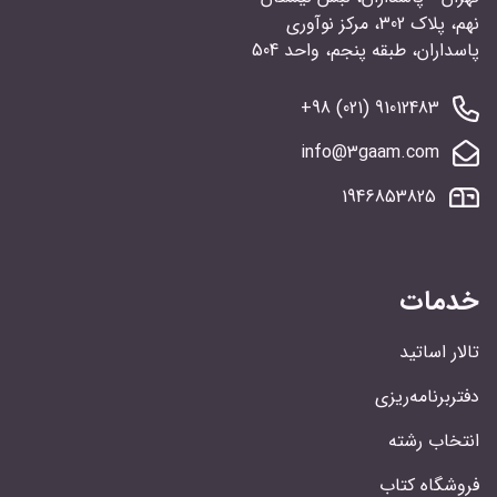
نهم، پلاک 302، مرکز نوآوری
پاسداران، طبقه پنجم، واحد 504
91012483 (021) 98+
info@3gaam.com
1946853825
خدمات
تالار اساتید
دفتربرنامه‌ریزی
انتخاب رشته
فروشگاه کتاب