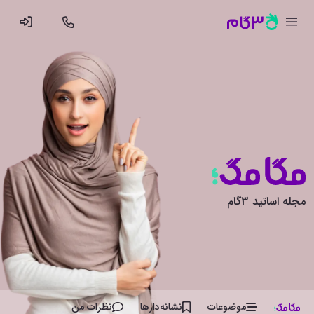
مجله اساتید 3گام
موضوعات
نشانه‌دار‌ها
نظرات من