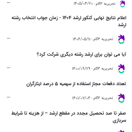
1405/04/20
تحريريه 3گام
اعلام نتایج نهایی کنکور ارشد 1404 - زمان جواب انتخاب رشته
ارشد
1404/05/11
تحريريه 3گام
آیا می توان برای ارشد رشته دیگری شرکت کرد؟
1400/09/29
تحريريه 3گام
تعداد دفعات مجاز استفاده از سهمیه 5 درصد ایثارگران
1401/07/04
تحريريه 3گام
صفر تا صد تحصیل مجدد در مقطع ارشد – از هزینه تا شرایط
سربازی