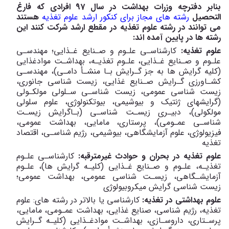
بنابر دفترچه وزرات بهداشت در سال 97 افرادی که فارغ
التحصیل
رشته های مجاز برای کنکور ارشد علوم تغذیه
هستند
می توانند در رشته علوم تغذیه در مقطع ارشد شرکت کنند این
رشته ها در پایین آمده اند:
علوم تغذیه:
کارشناسـی علـوم و صـنایع غـذایی؛ مهندسـی
علـوم و صـنایع غـذایی، علـوم تغذیـه، بهداشـت موادغذایی
(کلیه گرایش ها به جز گـرایش بـا منشـأ دامـی)، مهندسـی
کشـاورزی گـرایش صـنایع غذایی، زیست شناسی جانوری،
زیست شناسی عمومی، زیست شناسـی سـلولی مولکـولی
(گرایشهای ژنتیک و بیوشیمی، بیوتکنولوژی، علوم سلولی
مولکولی)، دبیـری زیسـت شناسـی (بـاگرایش زیسـت
شناسـی عمـومی)، پرستاری، مامایی، بهداشت عمومی،
فیزیولوژی، علوم آزمایشگاهی، بیوشیمی، رژیم شناسـی، اقتصاد
تغذیه
علوم تغذیه در بحران و حوادث غیرمترقبه:
کارشناسـی علـوم
تغذیـه، علـوم و صـنایع غـذایی (کلیـه گرایش ها)، علـوم
آزمایشـگاهی، زیسـت شناسی عمومی، بهداشت عمومی؛
زیست شناسی گرایش میکروبیولوژی
علوم بهداشتی در تغذیه:
کارشناسی یا بالاتر در رشته های: علوم
تغذیه، رژیم شناسی، صنایع غذایی، بهداشت عمـومی، مامایی،
پرسـتاری، داروسـازی، بهداشـت موادغـذایی (کلیـه گـرایش