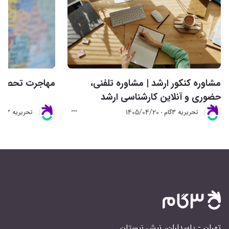
مشاوره کنکور ارشد | مشاوره تلفنی،
مهاجرت تحصیلی 
حضوری و آنلاین کارشناسی ارشد
1405/04/20
تحريريه 3گام
تحريريه 3گام
تهران - پاسداران، نبش نیستان