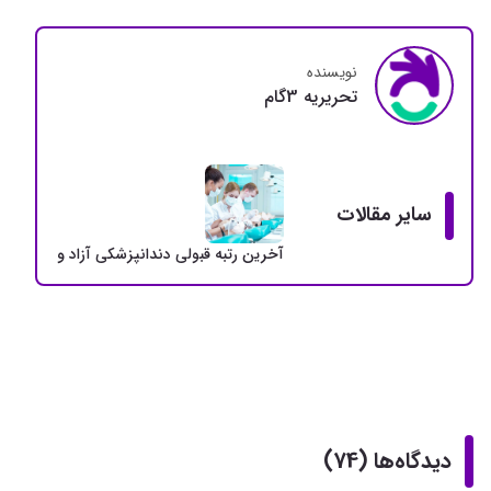
نویسنده
تحريريه 3گام
سایر مقالات
آخرین رتبه قبولی دندانپزشکی آزاد و دولتی + سهمی
دیدگاه‌ها (74)