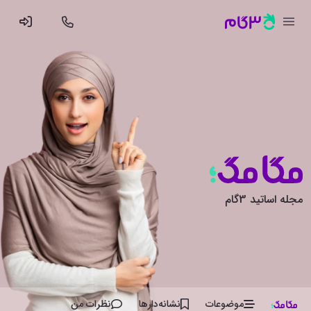
مجله اساتید 3گام
موضوعات
نشانه‌دار‌ها
نظرات من