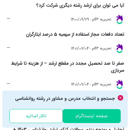
آیا می توان برای ارشد رشته دیگری شرکت کرد؟
1400/09/29
تحريريه 3گام
تعداد دفعات مجاز استفاده از سهمیه 5 درصد ایثارگران
1401/07/04
تحريريه 3گام
صفر تا صد تحصیل مجدد در مقطع ارشد – از هزینه تا شرایط
سربازی
1401/07/04
تحريريه 3گام
جستجو و انتخاب مدرس و مشاور در رشته روانشناسی
مقالات مرتبط
صفحه اینستاگرام
تالار اساتید
تحلیل و بودجه بندی سوالات کنکور ارشد روانشناسی 1403 +