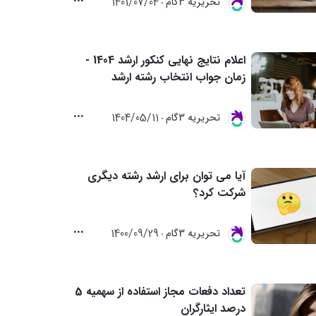
1401/07/04
تحريريه 3گام
اعلام نتایج نهایی کنکور ارشد 1404 -
زمان جواب انتخاب رشته ارشد
1404/05/11
تحريريه 3گام
آیا می توان برای ارشد رشته دیگری
شرکت کرد؟
1400/09/29
تحريريه 3گام
تعداد دفعات مجاز استفاده از سهمیه 5
درصد ایثارگران