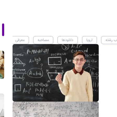
اب رشته
اروپا
دانلودها
مصاحبه
معرفی