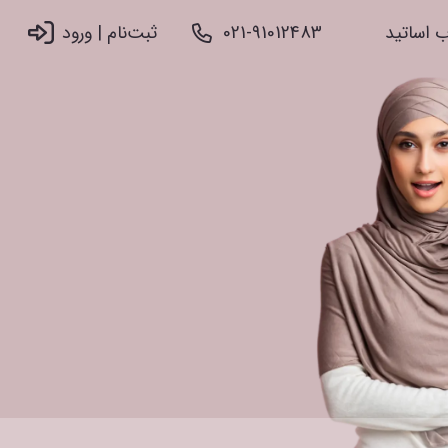
 اساتید
021-91012483
ثبت‌نام |‌ ورود