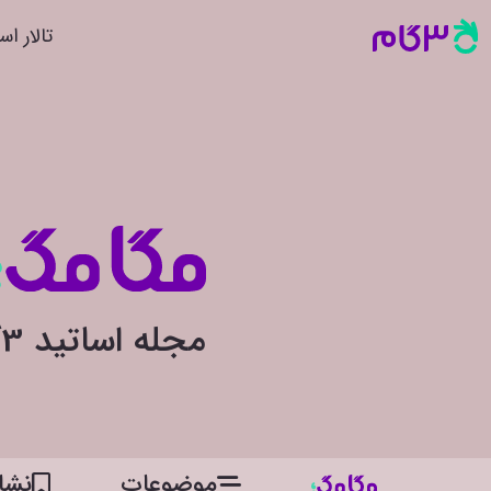
تالار اس
مجله اساتید 3گام
موضوعات
نشان