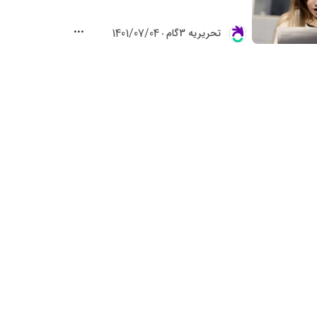
1401/07/04
تحريريه 3گام