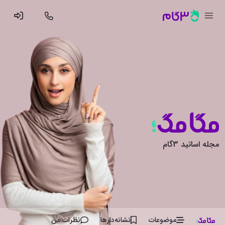
مجله اساتید 3گام
موضوعات
نشانه‌دار‌ها
نظرات من