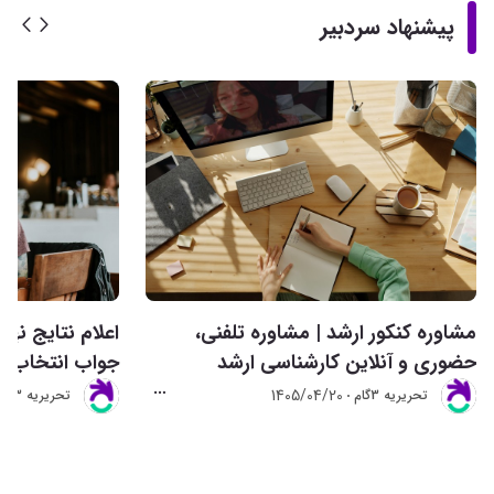
پیشنهاد سردبیر
مشاوره کنکور ارشد | مشاوره تلفنی،
حضوری و آنلاین کارشناسی ارشد
جواب انتخاب ر
1405/04/20
تحريريه 3گام
تحريريه 3گام