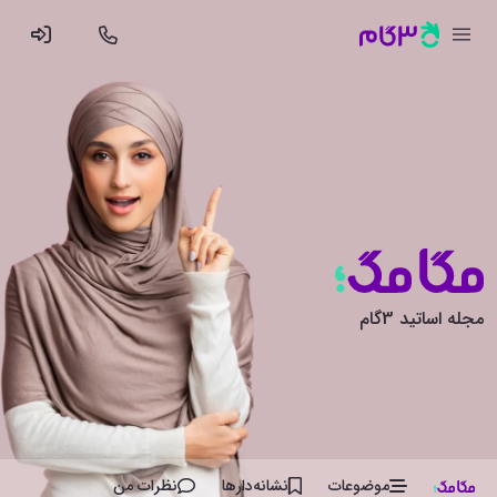
مجله اساتید 3گام
موضوعات
نشانه‌دار‌ها
نظرات من