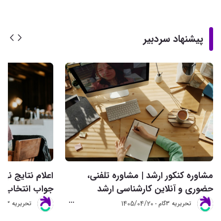
پیشنهاد سردبیر
مشاوره کنکور ارشد | مشاوره تلفنی،
حضوری و آنلاین کارشناسی ارشد
جواب انتخاب ر
1405/04/20
تحريريه 3گام
تحريريه 3گام