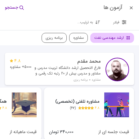
آزمون ها
جستجو
فیلتر
به ترتیب...
ارشد مهندسی نفت
مشاوره
برنامه ریزی
محمد مقدم
4.8
5000+ مشاوره
فارغ التحصیل ارشد دانشگاه تربیت مدرس و
مشاور و مدرس بیش از 20 رتبه تک رقمی و
بیش از 500 رتبه دو رقمی
مشاوره
برنامه ریزی
مشاوره تلفنی (تخصصی)
همگا
4.8
)
412
(
4.8
قیمت جلسه ای از
340,000
تومان
قیمت ماهیانه از