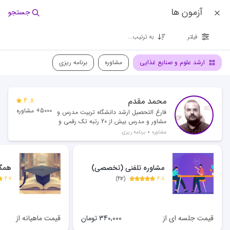
آزمون ها
جستجو
فیلتر
به ترتیب...
ارشد علوم و صنایع غذایی
مشاوره
برنامه ریزی
محمد مقدم
4.8
5000+ مشاوره
فارغ التحصیل ارشد دانشگاه تربیت مدرس و
مشاور و مدرس بیش از 20 رتبه تک رقمی و
بیش از 500 رتبه دو رقمی
مشاوره
برنامه ریزی
مشاوره تلفنی (تخصصی)
همگا
4.7
)
412
(
4.8
قیمت جلسه ای از
340,000
تومان
قیمت ماهیانه از