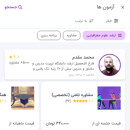
آزمون ها
جستجو
فیلتر
به ترتیب...
ارشد علوم جغرافیایی
مشاوره
برنامه ریزی
محمد مقدم
4.8
5000+ مشاوره
فارغ التحصیل ارشد دانشگاه تربیت مدرس و
مشاور و مدرس بیش از 20 رتبه تک رقمی و
بیش از 500 رتبه دو رقمی
مشاوره
برنامه ریزی
مشاوره تلفنی (تخصصی)
همگا
4.8
)
412
(
4.8
قیمت جلسه ای از
340,000
تومان
قیمت ماهیانه از