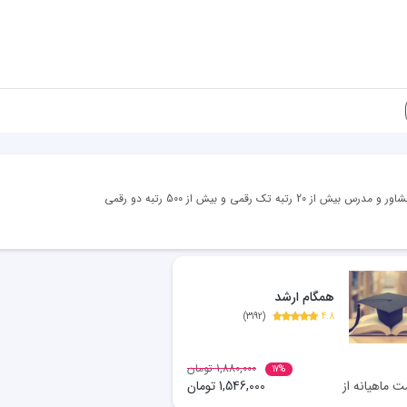
تک رقمی و بیش از 500 رتبه دو رقمی
همگام ارشد
)
3192
(
4.8
1,880,000
تومان
17
%
ت ماهیانه از
1,546,000
تومان